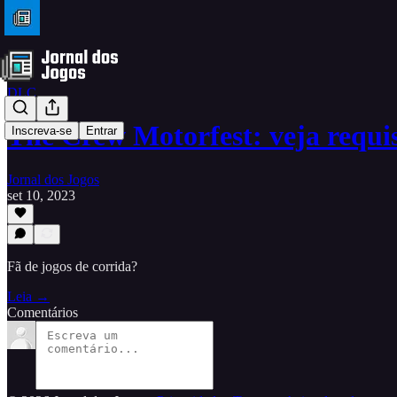
DLC
The Crew Motorfest: veja requis
Inscreva-se
Entrar
Jornal dos Jogos
set 10, 2023
Fã de jogos de corrida?
Leia →
Comentários