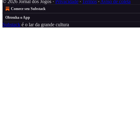
© 2026 Jornal dos Jogos
·
Privacidade
∙
Termos
∙
Aviso de coleta
Comece seu Substack
Obtenha o App
Substack
é o lar da grande cultura