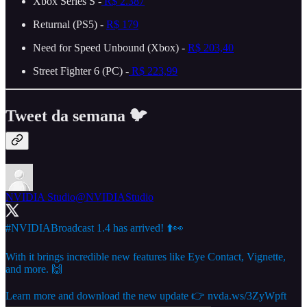
Xbox Series S -
R$ 2.387
Returnal (PS5) -
R$ 179
Need for Speed Unbound (Xbox) -
R$ 203,40
Street Fighter 6 (PC) -
R$ 223,99
Tweet da semana 🐦
NVIDIA Studio
@NVIDIAStudio
#NVIDIABroadcast
1.4 has arrived! ⬆️👀
With it brings incredible new features like Eye Contact, Vignette,
and more. 🙌
Learn more and download the new update 👉
nvda.ws/3ZyWpft