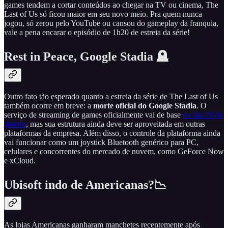
games tendem a cortar conteúdos ao chegar na TV ou cinema, The
Last of Us só ficou maior em seu novo meio. Pra quem nunca
jogou, só zerou pelo YouTube ou cansou do gameplay da franquia,
vale a pena encarar o episódio de 1h20 de estreia da série!
Rest in Peace, Google Stadia 🪦
Outro fato tão esperado quanto a estreia da série de The Last of Us
também ocorre em breve: a
morte oficial do Google Stadia
. O
serviço de streaming de games oficialmente vai de base
no dia 18 de
janeiro
, mas sua estrutura ainda deve ser aproveitada em outras
plataformas da empresa. Além disso, o controle da plataforma ainda
vai funcionar como um joystick Bluetooth genérico para PC,
celulares e concorrentes do mercado de nuvem, como GeForce Now
e xCloud.
Ubisoft indo de Americanas?📉
As lojas Americanas ganharam manchetes recentemente após