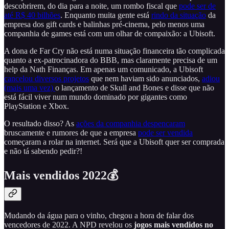
descobrirem, do dia para a noite, um rombo fiscal que
pode ser de
até R$ 40 bilhões
. Enquanto muita gente está
rindo da situação
da
empresa dos gift cards e balinhas pré-cinema, pelo menos uma
companhia de games está com um olhar de compaixão: a Ubisoft.
A dona de Far Cry não está numa situação financeira tão complicada
quanto a ex-patrocinadora do BBB, mas claramente precisa de um
help da Nath Finanças. Em apenas um comunicado, a Ubisoft
cancelou diversos projetos
que nem haviam sido anunciados,
adiou
(mais uma vez)
o lançamento de Skull and Bones e disse que não
está fácil viver num mundo dominado por gigantes como
PlayStation e Xbox.
O resultado disso? As
ações da companhia despencaram
bruscamente e rumores de que a empresa
pode ser vendida
começaram a rolar na internet. Será que a Ubisoft quer ser comprada
e não tá sabendo pedir?!
Mais vendidos 2022💰
Mudando da água para o vinho, chegou a hora de falar dos
vencedores de 2022. A NPD revelou os
jogos mais vendidos no