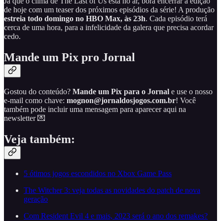
Já que o clima de The Last of Us está no ar, bora encerrar a edição
de hoje com um teaser dos próximos episódios da série! A produção
estreia todo domingo no HBO Max, às 23h
. Cada episódio terá
cerca de uma hora, para a infelicidade da galera que precisa acordar
cedo.
Mande um Pix pro Jornal
Gostou do conteúdo?
Mande um Pix para o Jornal
e use o nosso
e-mail como chave:
mognon@jornaldosjogos.com.br
! Você
também pode incluir uma mensagem para aparecer aqui na
newsletter 💌
Veja também:
5 ótimos jogos escondidos no Xbox Game Pass
The Witcher 3: veja todas as novidades do patch de nova
geração
Com Resident Evil 4 e mais, 2023 será o ano dos remakes?