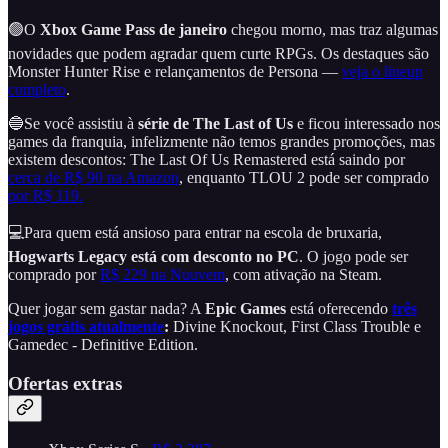
🟢O
Xbox Game Pass de janeiro
chegou morno, mas traz algumas
novidades que podem agradar quem curte RPGs. Os destaques são
Monster Hunter Rise e relançamentos de Persona —
veja o lineup
completo
.
🔵Se você assistiu à
série de The Last of Us
e ficou interessado nos
games da franquia, infelizmente não temos grandes promoções, mas
existem descontos: The Last Of Us Remastered está saindo por
cerca de R$ 90 na Amazon
, enquanto TLOU 2 pode ser comprado
por R$ 119.
💻Para quem está ansioso para entrar na escola de bruxaria,
Hogwarts Legacy está com desconto no PC
. O jogo pode ser
comprado por
R$ 229 na Nuuvem
, com ativação na Steam.
Quer jogar sem gastar nada? A
Epic Games
está oferecendo
três
jogos grátis atualmente
:
Divine Knockout, First Class Trouble e
Gamedec - Definitive Edition.
Ofertas extras