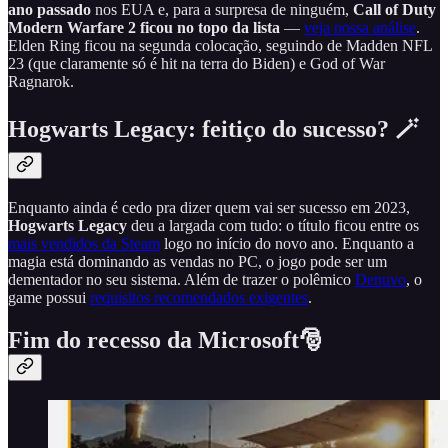
ano passado
nos EUA e, para a surpresa de ninguém,
Call of Duty
Modern Warfare 2 ficou no topo da lista
—
veja nossa análise
.
Elden Ring ficou na segunda colocação, seguindo de Madden NFL
23 (que claramente só é hit na terra do Biden) e God of War
Ragnarok.
Hogwarts Legacy: feitiço do sucesso? 🪄
Enquanto ainda é cedo pra dizer quem vai ser sucesso em 2023,
Hogwarts Legacy
deu a largada com tudo: o título ficou entre os
mais vendidos da Steam
logo no início do novo ano. Enquanto a
magia está dominando as vendas no PC, o jogo pode ser um
dementador no seu sistema. Além de trazer o polêmico
Denuvo
, o
game possui
requisitos recomendados exigentes
.
Fim do recesso da Microsoft🎅