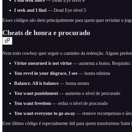
I still seek more
— Dead Eye nível 4
I seek and I find
— Dead Eye nível 5
Esses códigos são úteis principalmente para quem quer revisitar o jo
Cheats de honra e procurado
Nem todo cowboy quer seguir o caminho da redenção. Alguns prefere
Virtue unearned is not virtue
— aumenta a honra. Requisito: 
You revel in your disgrace, I see
— honra mínima
Balance. All is balance
— honra neutra
You want punishment
— aumenta o nível de procurado
You want freedom
— reduz o nível de procurado
You want everyone to go away
— remove recompensas e área
Esse último código é especialmente útil para quem transformou Saint