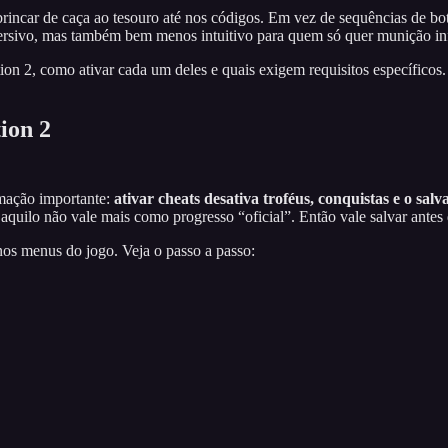
incar de caça ao tesouro até nos códigos. Em vez de sequências de bot
ersivo, mas também bem menos intuitivo para quem só quer munição infi
ion 2, como ativar cada um deles e quais exigem requisitos específic
ion 2
rmação importante:
ativar cheats desativa troféus, conquistas e o sa
uilo não vale mais como progresso “oficial”. Então vale salvar antes 
nos menus do jogo. Veja o passo a passo: