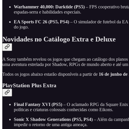
Warhammer 40,000: Darktide (PS5)
– FPS cooperativo brut
espadas-serra e habilidades especiais.
EA Sports FC 26 (PS5, PS4)
– O simulador de futebol da EA 
do jogo.
Novidades no Catálogo Extra e Deluxe
A Sony também revelou os jogos que chegam ao catálogo dos planos Ext
uma aventura estrelada por Shadow, RPGs de mundo aberto e até um cl
Todos os jogos abaixo estarão disponíveis a partir de
16 de junho de
PlayStation Plus Extra
Final Fantasy XVI (PS5)
– O aclamado RPG da Square Enix ap
políticas e criaturas colossais conhecidas como Eikons.
Sonic X Shadow Generations (PS5, PS4)
– Além da campanha 
impedir o retorno de uma antiga ameaça.