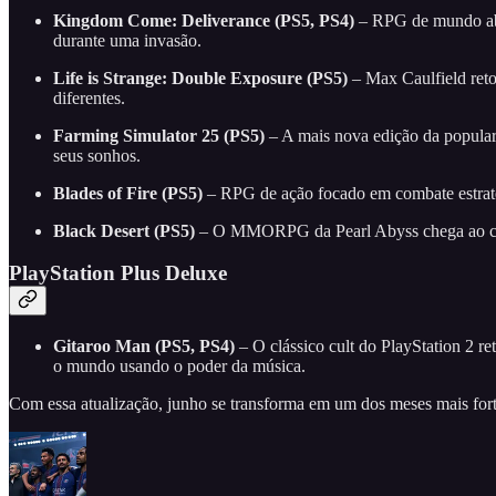
Kingdom Come: Deliverance (PS5, PS4)
– RPG de mundo abe
durante uma invasão.
Life is Strange: Double Exposure (PS5)
– Max Caulfield retor
diferentes.
Farming Simulator 25 (PS5)
– A mais nova edição da popular f
seus sonhos.
Blades of Fire (PS5)
– RPG de ação focado em combate estratégi
Black Desert (PS5)
– O MMORPG da Pearl Abyss chega ao catálo
PlayStation Plus Deluxe
Gitaroo Man (PS5, PS4)
– O clássico cult do PlayStation 2 r
o mundo usando o poder da música.
Com essa atualização, junho se transforma em um dos meses mais forte