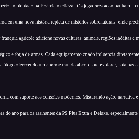
rto ambientado na Boêmia medieval. Os jogadores acompanham Henry, 
na em uma nova história repleta de mistérios sobrenaturais, onde preci
ranquia agrícola adiciona novas culturas, animais, regiões inéditas e m
co e forja de armas. Cada equipamento criado influencia diretamente o 
go oferecendo um enorme mundo aberto para explorar, batalhas contra 
etorna com suporte aos consoles modernos. Misturando ação, narrativa 
s do ano para os assinantes da PS Plus Extra e Deluxe, especialmente 