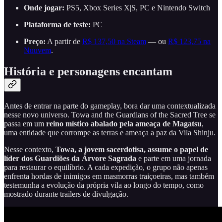
Onde jogar:
PS5, Xbox Series X|S, PC e Nintendo Switch
Plataforma de teste:
PC
Preço:
A partir de
R$ 137,50 na Steam
— ou
R$ 123,75 na
Nuuvem
.
História e personagens encantam
Antes de entrar na parte do gameplay, bora dar uma contextualizada
nesse novo universo. Towa and the Guardians of the Sacred Tree se
passa em um
reino místico abalado pela ameaça de Magatsu
,
uma entidade que corrompe as terras e ameaça a paz da Vila Shinju.
Nesse contexto,
Towa, a jovem sacerdotisa, assume o papel de
líder dos Guardiões da Árvore Sagrada
e parte em uma jornada
para restaurar o equilíbrio. A cada expedição, o grupo não apenas
enfrenta hordas de inimigos em masmorras traiçoeiras, mas também
testemunha a evolução da própria vila ao longo do tempo, como
mostrado durante trailers de divulgação.