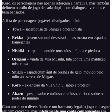
Koro, os personagens não apenas reforçam a narrativa, mas também
definem o estilo de jogo de cada dupla, com diálogos divertidos e
bem pensados.
A lista de personagens jogáveis divulgados inclui:
Towa
– sacerdotisa de Shinju e protagonista
Rekka
– jovem samurai desastrada, mas mestra em espadas
flamejantes
Nishiki
– carpa humanoide musculosa, rápida e piedosa
Origami
– vinda da Vila Musuhi, luta contra uma maldição
misteriosa
Shigin
– espadachim ágil de orelhas de gato, movido pelo
ódio aos servos de Magatsu
Koro
– ex-ancião da Vila Shinju, sábio e protetor
Akazu
– pesquisador estudioso e recluso, curioso sobre o
poder do inimigo
Com um elenco diversificado e um backstory legal, o jogo consegue
ser bem cativante, mas
infelizmente não conta com legendas em