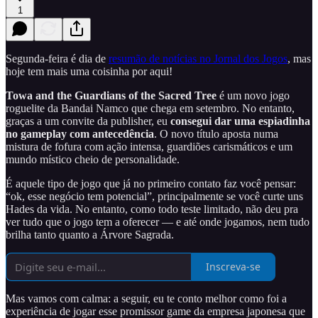
1
Segunda-feira é dia de
resumão de notícias no Jornal dos Jogos
, mas
hoje tem mais uma coisinha por aqui!
Towa and the Guardians of the Sacred Tree
é um novo jogo
roguelite da Bandai Namco que chega em setembro. No entanto,
graças a um convite da publisher, eu
consegui dar uma espiadinha
no gameplay com antecedência
. O novo título aposta numa
mistura de fofura com ação intensa, guardiões carismáticos e um
mundo místico cheio de personalidade.
É aquele tipo de jogo que já no primeiro contato faz você pensar:
“ok, esse negócio tem potencial”, principalmente se você curte uns
Hades da vida. No entanto, como todo teste limitado, não deu pra
ver tudo que o jogo tem a oferecer — e até onde jogamos, nem tudo
brilha tanto quanto a Árvore Sagrada.
Inscreva-se
Mas vamos com calma: a seguir, eu te conto melhor como foi a
experiência de jogar esse promissor game da empresa japonesa que