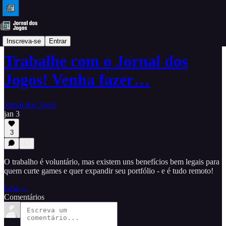
Dicas
Inscreva-se
Entrar
Trabalhe com o Jornal dos
Jogos! Venha fazer…
Jornal dos Jogos
jan 3
3
O trabalho é voluntário, mas existem uns benefícios bem legais para
quem curte games e quer expandir seu portfólio - e é tudo remoto!
Leia →
Comentários