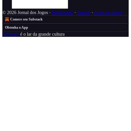
© 2026 Jornal dos Jogos
·
Privacidade
∙
Termos
∙
Aviso de coleta
Comece seu Substack
Obtenha o App
Substack
é o lar da grande cultura