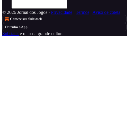
© 2026 Jornal dos Jogos
·
Privacidade
∙
Termos
∙
Aviso de coleta
Comece seu Substack
Obtenha o App
Substack
é o lar da grande cultura