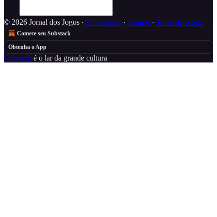
© 2026 Jornal dos Jogos
·
Privacidade
∙
Termos
∙
Aviso de coleta
Comece seu Substack
Obtenha o App
Substack
é o lar da grande cultura