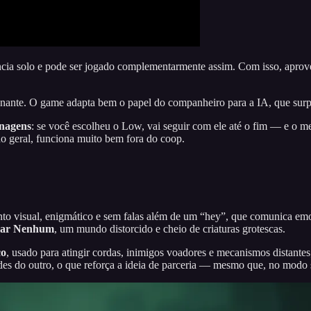
a solo e pode ser jogado complementarmente assim. Com isso, aproveit
onante. O game adapta bem o papel do companheiro para a IA, que surpre
onagens
: se você escolheu o Low, vai seguir com ele até o fim — e o m
no geral, funciona muito bem fora do coop.
onto visual, enigmático e sem falas além de um “hey”, que comunica em
ar Nenhum
, um mundo distorcido e cheio de criaturas grotescas.
co
, usado para atingir cordas, inimigos voadores e mecanismos distante
s do outro, o que reforça a ideia de parceria — mesmo que, no modo s