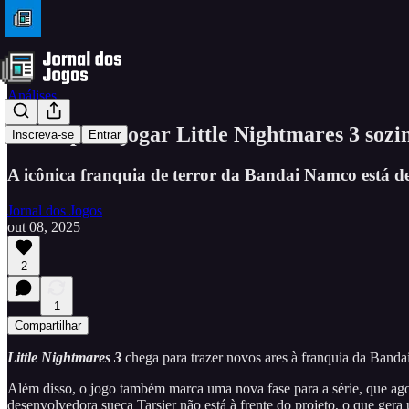
Análises
Vale a pena jogar Little Nightmares 3 soz
Inscreva-se
Entrar
A icônica franquia de terror da Bandai Namco está d
Jornal dos Jogos
out 08, 2025
2
1
Compartilhar
Little Nightmares 3
chega para trazer novos ares à franquia da Bandai
Além disso, o jogo também marca uma nova fase para a série, que ag
desenvolvedora sueca Tarsier não está à frente do projeto, o que gera