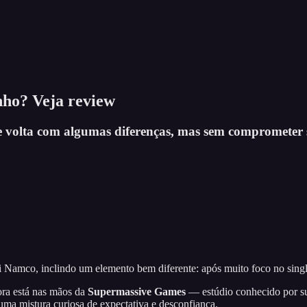
inho? Veja review
e volta com algumas diferenças, mas sem comprometer s
 Namco, inclindo um elemento bem diferente: após muito foco no single-
ora está nas mãos da
Supermassive Games
— estúdio conhecido por 
 uma mistura curiosa de expectativa e desconfiança.