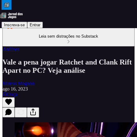
Inscreva-se
Entrar
Leia sem distrações no Substack
Análises
Vale a pena jogar Ratchet and Clank Rift
Apart no PC? Veja análise
Mateus Mognon
ago 16, 2023
Ouça