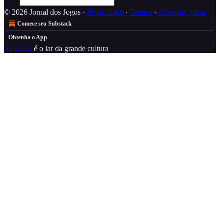
© 2026 Jornal dos Jogos
·
Privacidade
∙
Termos
∙
Aviso de coleta
Comece seu Substack
Obtenha o App
Substack
é o lar da grande cultura