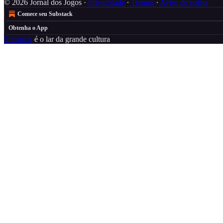
© 2026 Jornal dos Jogos
·
Privacidade
∙
Termos
∙
Aviso de coleta
Comece seu Substack
Obtenha o App
Substack
é o lar da grande cultura