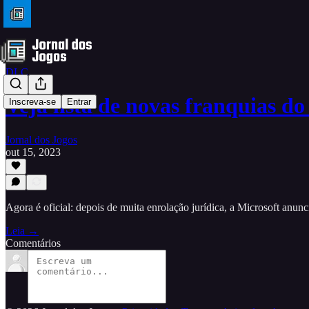
DLC
Veja lista de novas franquias 
Inscreva-se
Entrar
Jornal dos Jogos
out 15, 2023
Agora é oficial: depois de muita enrolação jurídica, a Microsoft an
Leia →
Comentários