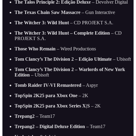
The Talos Principle 2: Edição Deluxe
– Devolver Digital
The Texas Chain Saw Massacre
– Gun Interactive
The Witcher 3: Wild Hunt
– CD PROJEKT S.A.
The Witcher 3: Wild Hunt – Complete Edition
– CD
PROJEKT S.A.
Those Who Remain
– Wired Productions
Tom Clancy’s The Division 2 – Edição Ultimate
– Ubisoft
Tom Clancy’s The Division 2 – Warlords of New York
Edition
– Ubisoft
Tomb Raider IV-VI Remastered
– Aspyr
TopSpin 2K25 para Xbox One
– 2K
TopSpin 2K25 para Xbox Series X|S
– 2K
Trepang2
– Team17
Trepang2 – Digital Deluxe Edition
– Team17