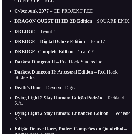
CD PROJEKT RED
Cyberpunk 2077
– CD PROJEKT RED
DRAGON QUEST III HD-2D Edition
– SQUARE ENIX
DREDGE
– Team17
DREDGE – Digital Deluxe Edition
– Team17
DREDGE: Complete Edition
– Team17
Darkest Dungeon II
– Red Hook Studios Inc.
Darkest Dungeon II: Ancestral Edition
– Red Hook
Studios Inc.
Death’s Door
– Devolver Digital
Dying Light 2 Stay Human: Edição Padrão
– Techland
S.A.
Dying Light 2 Stay Human: Enhanced Edition
– Techland
S.A.
Edição Deluxe Harry Potter: Campeões do Quadribol
–