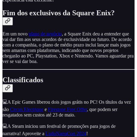
Fim dos exclusivos da Square Enix?
Em um novo
plano de negócio
, a Square Enix deu a entender que
vai dar fim aos seus acordos de exclusividade no futuro. De acordo
com a companhia, o plano de médio prazo inclui lançar mais jogos
sem amarras com plataformas, indicando que novos projetos
chegarão ao PC, Playstation, Xbox e Nintendo. Vamos aguardar pra
ver se vai dar boa.
Classificados
💻A Epic Games liberou dois jogos grátis no PC! Os títulos da vez
são
Circus Electrique
e
Firestone Free Offer
, que podem ser
resgatados sem custos até 23 de maio.
💻A Steam iniciou um festival de promoções para jogos de
narrativa! Aproveite a
LudoNarraCon 2024
!