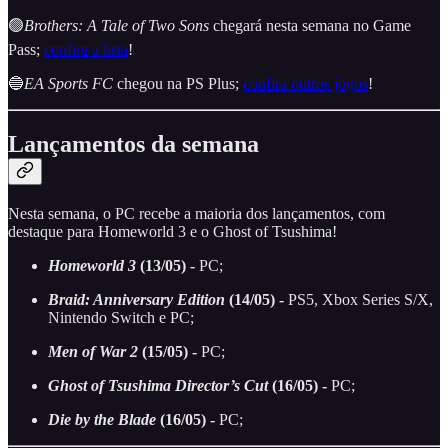
🟢
Brothers: A Tale of Two Sons
chegará nesta semana no Game
Pass;
confira a lista
!
🔵
EA Sports FC
chegou na PS Plus;
confira outros jogos
!
Lançamentos da semana
Nesta semana, o PC recebe a maioria dos lançamentos, com
destaque para Homeworld 3 e o Ghost of Tsushima!
Homeworld 3
(13/05)
-
PC;
Braid: Anniversary Edition
(14/05)
-
PS5, Xbox Series S/X,
Nintendo Switch e PC;
Men of War 2
(15/05) -
PC;
Ghost of Tsushima Director’s Cut
(16/05)
-
PC;
Die by the Blade
(16/05) -
PC;