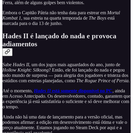
Ferra, além de alguns golpes bem violentos.
Embora o Capitão Pátria não tenha data para estrear em
Mortal
Kombat 1
, sua estreia na quarta temporada de
The Boys
está
marcada para o dia 13 de junho.
Hades II é lançado do nada e provoca
adiamentos
Sabe
Hades II
, um dos jogos mais aguardados do ano, junto de
Hollow Knight: Silksong
? Então, ele foi lançado do nada e pegou
todo mundo de surpresa — para alegria dos jogadores e tristeza dos
estúdios com estreias planejadas, como
The Rogue Prince of Persia
.
Até o momento,
Hades II
está somente disponível no PC
, ainda
em Acesso Antecipado. Os desenvolvedores, contudo, garantem que
a experiência já está satisfatória o suficiente e só deve melhorar com
o tempo.
Ainda não há uma data de lançamento para a versão oficial, mas
podemos afirmar: a edição em desenvolvimento está ótima e vale o
preço atualmente. Estamos jogando no Steam Deck por aqui e a
experiência está excelente!