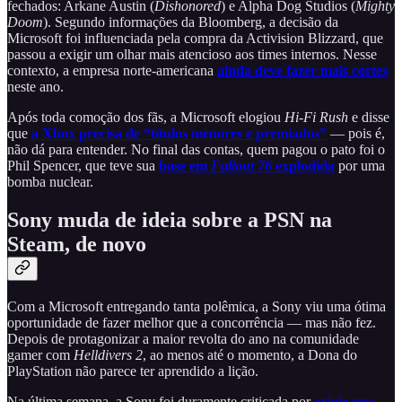
fechados: Arkane Austin (
Dishonored
) e Alpha Dog Studios (
Mighty
Doom
). Segundo informações da Bloomberg, a decisão da
Microsoft foi influenciada pela compra da Activision Blizzard, que
passou a exigir um olhar mais atencioso aos times internos. Nesse
contexto, a empresa norte-americana
ainda deve fazer mais cortes
neste ano.
Após toda comoção dos fãs, a Microsoft elogiou
Hi-Fi Rush
e disse
que
a Xbox precisa de “títulos menores e premiados”
— pois é,
não dá para entender. No final das contas, quem pagou o pato foi o
Phil Spencer, que teve sua
base em
Fallout 76
explodida
por uma
bomba nuclear.
Sony muda de ideia sobre a PSN na
Steam, de novo
Com a Microsoft entregando tanta polêmica, a Sony viu uma ótima
oportunidade de fazer melhor que a concorrência — mas não fez.
Depois de protagonizar a maior revolta do ano na comunidade
gamer com
Helldivers 2
, ao menos até o momento, a Dona do
PlayStation não parece ter aprendido a lição.
Na última semana, a Sony foi duramente criticada por
exigir que