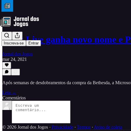
Xbox Live ganha novo nome e 
Inscreva-se
Entrar
Jornal dos Jogos
mar 24, 2021
Após semanas de desdobramentos da compra da Bethesda, a Microsoft 
Leia →
Comentários
© 2026 Jornal dos Jogos
·
Privacidade
∙
Termos
∙
Aviso de coleta