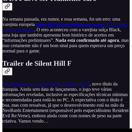
Na semana passada, era rumor, e essa semana, foi um erro: uma
varejista europeia
listou GTA 6 por 99 francos suíços
(R$ 655 em
conversão direta)
. O erro aconteceu com a varejista suíça Black,
uma loja que também apresenta bom histórico de acertos em
“informações preliminares”.
Nada está confirmado até agora
, mas
isso certamente não é um bom sinal para quem esperava um preço
normal para o game.
Trailer de Silent Hill F
Foi divulgado o primeiro trailer de Silent Hill F
, novo título da
franquia. Ainda sem data de lançamento, o jogo teve várias
informações reveladas, inclusive as especificações técnicas mínimas
e recomendadas para rodá-lo no PC. A expectativa com o título é
boa, mas com ressalvas, já que o desenvolvimento está na mão da
NeoBards Entertainment (responsável pelo esquecidíssimo Resident
Evil Re:Verse), embora ainda conte com nomes de peso na parte
criativa. Vamos vendo…