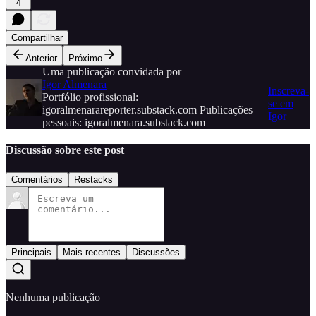
4
Compartilhar
Anterior
Próximo
Uma publicação convidada por
Igor Almenara
Inscreva-
Portfólio profissional:
se em
igoralmenarareporter.substack.com Publicações
Igor
pessoais: igoralmenara.substack.com
Discussão sobre este post
Comentários
Restacks
Principais
Mais recentes
Discussões
Nenhuma publicação