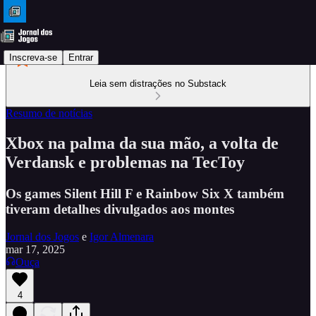
Inscreva-se
Entrar
Leia sem distrações no Substack
Resumo de notícias
Xbox na palma da sua mão, a volta de
Verdansk e problemas na TecToy
Os games Silent Hill F e Rainbow Six X também
tiveram detalhes divulgados aos montes
Jornal dos Jogos
e
Igor Almenara
mar 17, 2025
Ouça
4