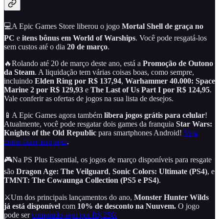
💻A Epic Games Store liberou o jogo
Mortal Shell
de graça no
PC
e
itens bônus em World of Warships
. Você pode resgatá-los
sem custos até o dia
20 de março
.
🔥Rolando até 20 de março deste ano, está a
Promoção de Outono
da Steam
. A liquidação tem várias coisas boas, como sempre,
incluindo
Elden Ring por R$ 137,94
,
Warhammer 40.000: Space
Marine 2 por R$ 129,93
e
The Last of Us Part I por R$ 124,95
.
Vale conferir as ofertas de jogos na sua lista de desejos.
📱A Epic Games agora também
libera jogos grátis para celular
!
Atualmente, você pode resgatar dois games da franquia
Star Wars:
Knights of the Old Republic
para smartphones Android!
Veja
como fazer isso aqui
.
🎮Na PS Plus Essential, os jogos de março disponíveis para resgate
são
Dragon Age: The Veilguard
,
Sonic Colors: Ultimate (PS4)
, e
TMNT: The Cowaunga Collection (PS5 e PS4)
.
⚔️Um dos principais lançamentos do ano,
Monster Hunter Wilds
já está disponível
com
10% de desconto na Nuuvem.
O jogo
pode ser
comprado aqui por R$ 250
.