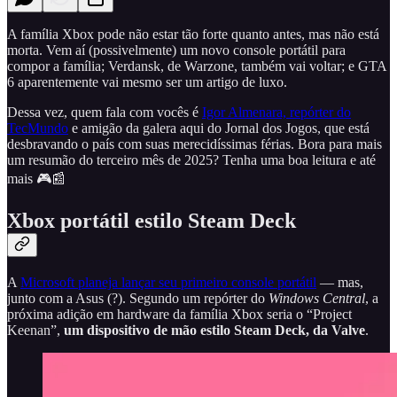
A família Xbox pode não estar tão forte quanto antes, mas não está
morta. Vem aí (possivelmente) um novo console portátil para
compor a família; Verdansk, de Warzone, também vai voltar; e GTA
6 aparentemente vai mesmo ser um artigo de luxo.
Dessa vez, quem fala com vocês é
Igor Almenara, repórter do
TecMundo
e amigão da galera aqui do Jornal dos Jogos, que está
desbravando o país com suas merecidíssimas férias. Bora para mais
um resumão do terceiro mês de 2025? Tenha uma boa leitura e até
mais 🎮📰
Xbox portátil estilo Steam Deck
A
Microsoft planeja lançar seu primeiro console portátil
— mas,
junto com a Asus (?). Segundo um repórter do
Windows Central
, a
próxima adição em hardware da família Xbox seria o “Project
Keenan”,
um dispositivo de mão estilo Steam Deck, da Valve
.