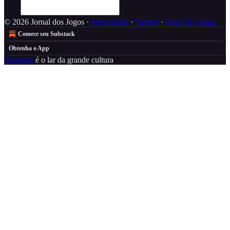
© 2026 Jornal dos Jogos
·
Privacidade
∙
Termos
∙
Aviso de coleta
Comece seu Substack
Obtenha o App
Substack
é o lar da grande cultura