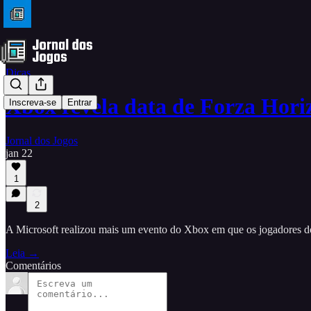
Dicas
Xbox revela data de Forza Hor
Inscreva-se
Entrar
Jornal dos Jogos
jan 22
1
2
A Microsoft realizou mais um evento do Xbox em que os jogadores d
Leia →
Comentários