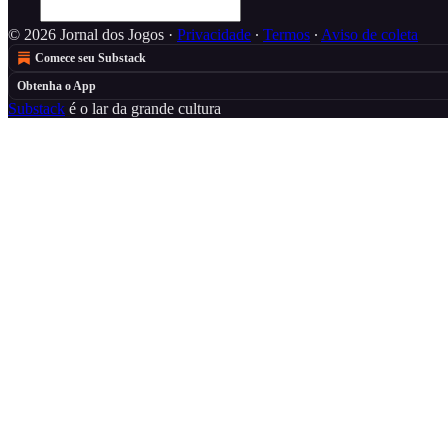
© 2026 Jornal dos Jogos
·
Privacidade
∙
Termos
∙
Aviso de coleta
Comece seu Substack
Obtenha o App
Substack
é o lar da grande cultura