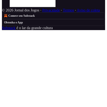
© 2026 Jornal dos Jogos
·
Privacidade
∙
Termos
∙
Aviso de coleta
Comece seu Substack
Obtenha o App
Substack
é o lar da grande cultura