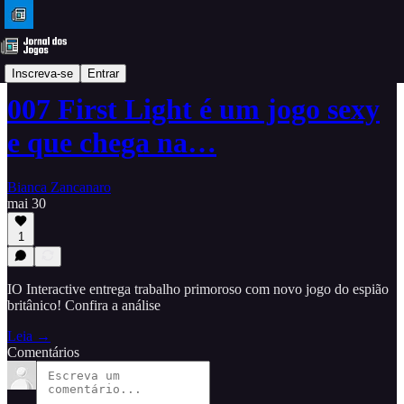
Análises
Inscreva-se
Entrar
007 First Light é um jogo sexy
e que chega na…
Bianca Zancanaro
mai 30
1
IO Interactive entrega trabalho primoroso com novo jogo do espião
britânico! Confira a análise
Leia →
Comentários