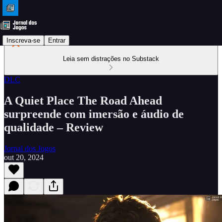
Inscreva-se
Entrar
Leia sem distrações no Substack
DLC
A Quiet Place The Road Ahead
surpreende com imersão e áudio de
qualidade – Review
Jornal dos Jogos
out 20, 2024