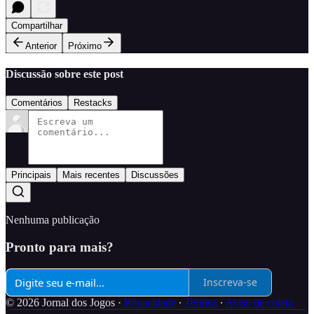
Compartilhar
Anterior
Próximo
Discussão sobre este post
Comentários
Restacks
Principais
Mais recentes
Discussões
Nenhuma publicação
Pronto para mais?
Inscreva-se
© 2026 Jornal dos Jogos
·
Privacidade
∙
Termos
∙
Aviso de coleta