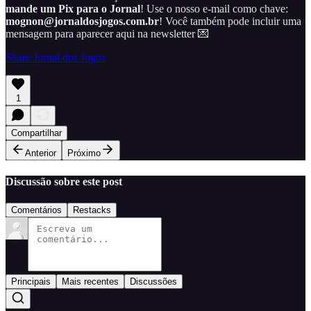
mande um Pix para o Jornal
! Use o nosso e-mail como chave:
mognon@jornaldosjogos.com.br
! Você também pode incluir uma
mensagem para aparecer aqui na newsletter 💌
Share Jornal dos Jogos
1
Compartilhar
Anterior
Próximo
Discussão sobre este post
Comentários
Restacks
Principais
Mais recentes
Discussões