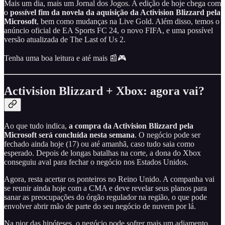
Mais um dia, mais um Jornal dos Jogos. A edição de hoje chega com
o
possível fim da novela da aquisição da Activision Blizzard pela
Microsoft
, bem como mudanças na Live Gold. Além disso, temos o
anúncio oficial de EA Sports FC 24, o novo FIFA, e uma possível
versão atualizada de The Last of Us 2.
Tenha uma boa leitura e até mais 📰🎮
Activision Blizzard + Xbox: agora vai?
Ao que tudo indica,
a compra da Activision Blizzard pela
Microsoft será concluída nesta semana
. O negócio pode ser
fechado ainda hoje (17) ou até amanhã, caso tudo saia como
esperado. Depois de longas batalhas na corte, a dona do Xbox
conseguiu aval para fechar o negócio nos Estados Unidos.
Agora, resta acertar os ponteiros no Reino Unido. A companha vai
se reunir ainda hoje com a CMA e deve revelar seus planos para
sanar as preocupações do órgão regulador na região, o que pode
envolver abrir mão de parte do seu negócio de nuvem por lá.
Na pior das hipóteses, o negócio pode sofrer mais um adiamento.