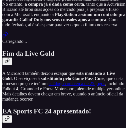
No entanto,
a compra já é dada como certa
, tanto que a Activision
Blizzard até tirou suas ações do mercado para já preparar a fusão
com a Microsoft, enquanto a
PlayStation assinou um contrato pra
garantir Call of Duty nos seus consoles após a compra
. Com
tudo fechado, aí é só esperar para ver o que o futuro nos reserva.
Carregando...
Fim da Live Gold
A Microsoft também deixou escapar que
está matando a Live
Gold
. O serviço será
substituído pelo Game Pass Core
, que custa
o mesmo preço e terá um
catálogo com cerca de 25 jogos
, incluindo
Fallout 4, Grounded e Forza Motorsport, além de multiplayer online.
Mais detalhes devem chegar em breve, quando o anúncio oficial da
mudança ocorrer.
EA Sports FC 24 apresentado!