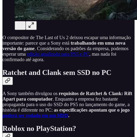
O compositor de The Last of Us 2 deixou escapar uma informação
importante: parece que a Sony está
trabalhando em uma nova
versão do game
. Considerando os padrões da empresa, podemos
esperar uma
edição atualizada para PS5 e PC
, mas nada foi
confirmado até agora.
Ratchet and Clank sem SSD no PC
A Sony também divulgou os
requisitos de Ratchet & Clank: Rift
Apart para computador
. Enquanto a empresa fez bastante
propaganda para o uso do SSD do PS5 no lançamento do game, a
história é diferente no PC:
as especificações apontam que o jogo
poderá ser rodado em um HDD
.
Roblox no PlayStation?