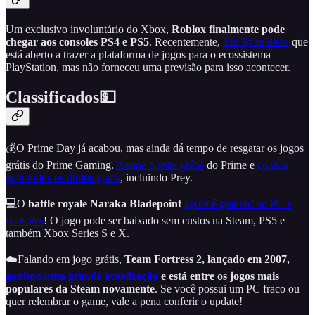
Um exclusivo involuntário do Xbox,
Roblox finalmente pode
chegar aos consoles PS4 e PS5
. Recentemente,
Jim Ryan disse
que
está aberto a trazer a plataforma de jogos para o ecossistema
PlayStation, mas não forneceu uma previsão para isso acontecer.
Classificados💵
💰O Prime Day já acabou, mas ainda dá tempo de resgatar os jogos
grátis do Prime Gaming.
Assine o teste grátis
do Prime e
confira
aqui todos os títulos grátis
, incluindo Prey.
💻O
battle royale Naraka Bladepoint
agora é gratuito no PC e
consoles
! O jogo pode ser baixado sem custos na Steam, PS5 e
também Xbox Series S e X.
☁️Falando em jogo grátis,
Team Fortress 2, lançado em 2007,
ganhou uma grande atualização
e está entre os jogos mais
populares da Steam novamente
. Se você possui um PC fraco ou
quer relembrar o game, vale a pena conferir o update!