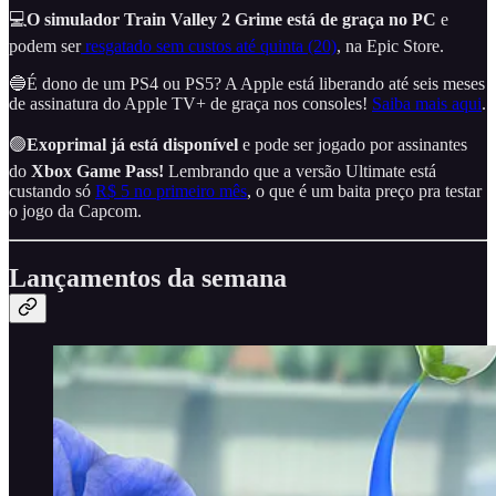
💻
O simulador Train Valley 2 Grime está de graça no PC
e
podem ser
resgatado sem custos até quinta (20)
, na Epic Store.
🔵É dono de um PS4 ou PS5? A Apple está liberando até seis meses
de assinatura do Apple TV+ de graça nos consoles!
Saiba mais aqui
.
🟢
Exoprimal já está disponível
e pode ser jogado por assinantes
do
Xbox Game Pass!
Lembrando que a versão Ultimate está
custando só
R$ 5 no primeiro mês
, o que é um baita preço pra testar
o jogo da Capcom.
Lançamentos da semana