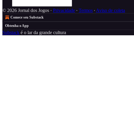
© 2026 Jornal dos Jogos
·
Privacidade
∙
Termos
∙
Aviso de coleta
Comece seu Substack
Obtenha o App
Substack
é o lar da grande cultura