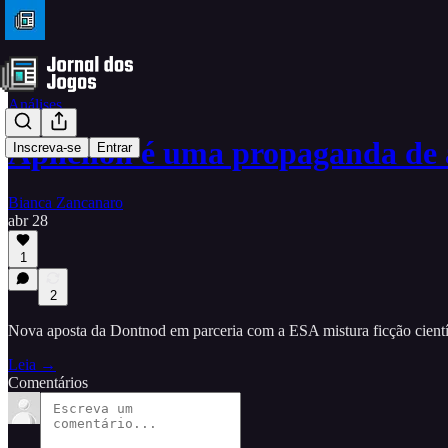
Análises
Aphelion é uma propaganda de
Inscreva-se
Entrar
Bianca Zancanaro
abr 28
1
2
Nova aposta da Dontnod em parceria com a ESA mistura ficção científ
Leia →
Comentários