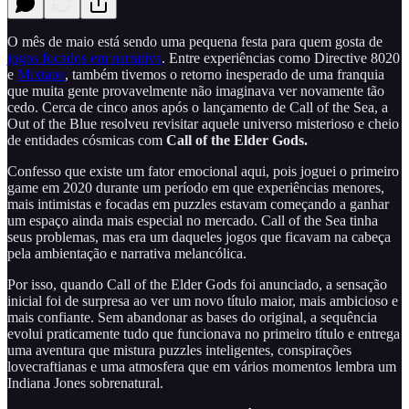
O mês de maio está sendo uma pequena festa para quem gosta de
jogos focados em narrativa
. Entre experiências como Directive 8020
e
Mixtape
, também tivemos o retorno inesperado de uma franquia
que muita gente provavelmente não imaginava ver novamente tão
cedo. Cerca de cinco anos após o lançamento de Call of the Sea, a
Out of the Blue resolveu revisitar aquele universo misterioso e cheio
de entidades cósmicas com
Call of the Elder Gods.
Confesso que existe um fator emocional aqui, pois joguei o primeiro
game em 2020 durante um período em que experiências menores,
mais intimistas e focadas em puzzles estavam começando a ganhar
um espaço ainda mais especial no mercado. Call of the Sea tinha
seus problemas, mas era um daqueles jogos que ficavam na cabeça
pela ambientação e narrativa melancólica.
Por isso, quando Call of the Elder Gods foi anunciado, a sensação
inicial foi de surpresa ao ver um novo título maior, mais ambicioso e
mais confiante. Sem abandonar as bases do original, a sequência
evolui praticamente tudo que funcionava no primeiro título e entrega
uma aventura que mistura puzzles inteligentes, conspirações
lovecraftianas e uma atmosfera que em vários momentos lembra um
Indiana Jones sobrenatural.