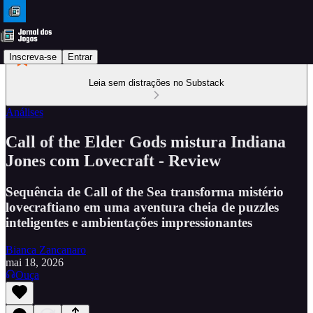
Inscreva-se
Entrar
Leia sem distrações no Substack
Análises
Call of the Elder Gods mistura Indiana
Jones com Lovecraft - Review
Sequência de Call of the Sea transforma mistério
lovecraftiano em uma aventura cheia de puzzles
inteligentes e ambientações impressionantes
Bianca Zancanaro
mai 18, 2026
Ouça