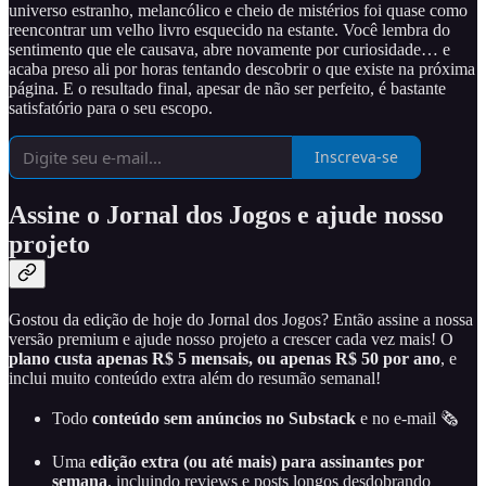
universo estranho, melancólico e cheio de mistérios foi quase como
reencontrar um velho livro esquecido na estante. Você lembra do
sentimento que ele causava, abre novamente por curiosidade… e
acaba preso ali por horas tentando descobrir o que existe na próxima
página. E o resultado final, apesar de não ser perfeito, é bastante
satisfatório para o seu escopo.
Inscreva-se
Assine o Jornal dos Jogos e ajude nosso
projeto
Gostou da edição de hoje do Jornal dos Jogos? Então assine a nossa
versão premium e ajude nosso projeto a crescer cada vez mais! O
plano custa apenas R$ 5 mensais, ou apenas R$ 50 por ano
, e
inclui muito conteúdo extra além do resumão semanal!
Todo
conteúdo sem anúncios no Substack
e no e-mail 🗞️
Uma
edição extra (ou até mais) para assinantes por
semana
, incluindo reviews e posts longos desdobrando