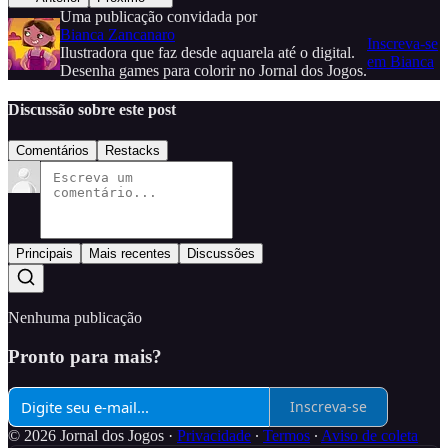
Uma publicação convidada por
Bianca Zancanaro
Inscreva-se
Ilustradora que faz desde aquarela até o digital.
em Bianca
Desenha games para colorir no Jornal dos Jogos.
Discussão sobre este post
Comentários
Restacks
Principais
Mais recentes
Discussões
Nenhuma publicação
Pronto para mais?
Inscreva-se
© 2026 Jornal dos Jogos
·
Privacidade
∙
Termos
∙
Aviso de coleta