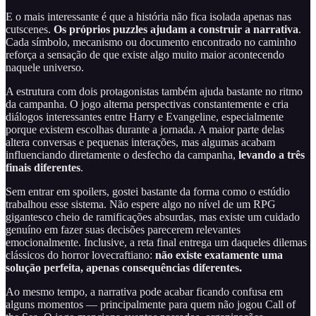
E o mais interessante é que a história não fica isolada apenas nas
cutscenes.
Os próprios puzzles ajudam a construir a narrativa
.
Cada símbolo, mecanismo ou documento encontrado no caminho
reforça a sensação de que existe algo muito maior acontecendo
naquele universo.
A estrutura com dois protagonistas também ajuda bastante no ritmo
da campanha. O jogo alterna perspectivas constantemente e cria
diálogos interessantes entre Harry e Evangeline, especialmente
porque existem escolhas durante a jornada. A maior parte delas
altera conversas e pequenas interações, mas algumas acabam
influenciando diretamente o desfecho da campanha,
levando a três
finais diferentes
.
Sem entrar em spoilers, gostei bastante da forma como o estúdio
trabalhou esse sistema. Não espere algo no nível de um RPG
gigantesco cheio de ramificações absurdas, mas existe um cuidado
genuíno em fazer suas decisões parecerem relevantes
emocionalmente. Inclusive, a reta final entrega um daqueles dilemas
clássicos do horror lovecraftiano:
não existe exatamente uma
solução perfeita, apenas consequências diferentes.
Ao mesmo tempo, a narrativa pode acabar ficando confusa em
alguns momentos — principalmente para quem não jogou Call of