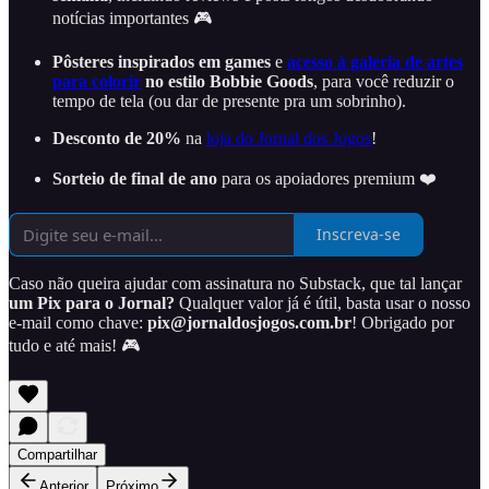
notícias importantes 🎮
Pôsteres inspirados em games
e
acesso à galeria de artes
para colorir
no estilo Bobbie Goods
, para você reduzir o
tempo de tela (ou dar de presente pra um sobrinho).
Desconto de 20%
na
loja do Jornal dos Jogos
!
Sorteio de final de ano
para os apoiadores premium ❤️
Inscreva-se
Caso não queira ajudar com assinatura no Substack, que tal lançar
um Pix para o Jornal?
Qualquer valor já é útil, basta usar o nosso
e-mail como chave:
pix@jornaldosjogos.com.br
! Obrigado por
tudo e até mais! 🎮
Compartilhar
Anterior
Próximo