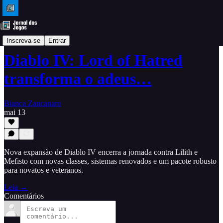
Análises
Inscreva-se
Entrar
Diablo IV: Lord of Hatred
transforma o adeus…
Bianca Zancanaro
mai 13
Nova expansão de Diablo IV encerra a jornada contra Lilith e
Mefisto com novas classes, sistemas renovados e um pacote robusto
para novatos e veteranos.
Leia →
Comentários