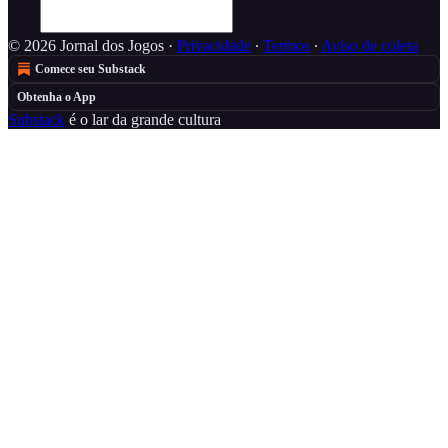
© 2026 Jornal dos Jogos
·
Privacidade
∙
Termos
∙
Aviso de coleta
Comece seu Substack
Obtenha o App
Substack
é o lar da grande cultura