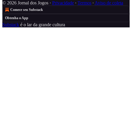
© 2026 Jornal dos Jogos
·
Privacidade
∙
Termos
∙
Aviso de coleta
Comece seu Substack
Obtenha o App
Substack
é o lar da grande cultura