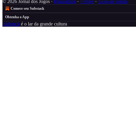
© 2026 Jornal dos Jogos
·
Privacidade
∙
Termos
∙
Aviso de coleta
Comece seu Substack
Obtenha o App
Substack
é o lar da grande cultura