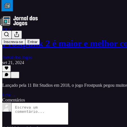
DLC
Frostpunk 2 é maior e melhor 
Inscreva-se
Entrar
Jornal dos Jogos
set 21, 2024
Lançado pela 11 Bit Studios em 2018, o jogo Frostpunk pegou muitos f
Leia →
Comentários