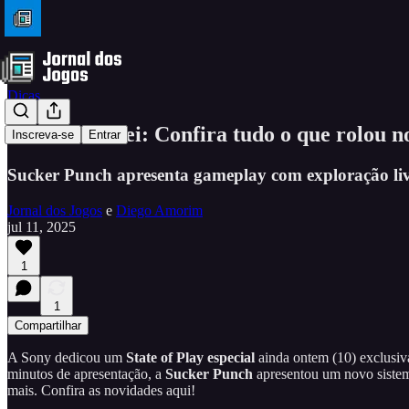
Dicas
Ghost of Yōtei: Confira tudo o que rolou n
Inscreva-se
Entrar
Sucker Punch apresenta gameplay com exploração liv
Jornal dos Jogos
e
Diego Amorim
jul 11, 2025
1
1
Compartilhar
A Sony dedicou um
State of Play especial
ainda ontem (10) exclusi
minutos de apresentação, a
Sucker Punch
apresentou um novo sistema
mais. Confira as novidades aqui!