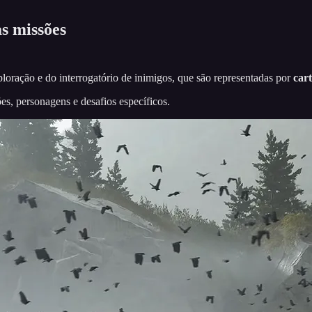
as missões
ploração e do interrogatório de inimigos, que são representadas por
car
es, personagens e desafios específicos.