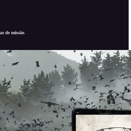
tas de missão
.