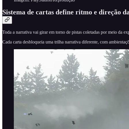
Sistema de cartas define ritmo e direção d
Toda a narrativa vai girar em torno de pistas coletadas por meio da ex
Cada carta desbloqueia uma trilha narrativa diferente, com ambientaçõ