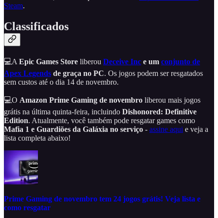
Steam
.
Classificados
💻A
Epic Games
Store
liberou
Deceive Inc
e um
conjunto de
Apex Legends
de graça no PC
. Os jogos podem ser resgatados
sem custos até o dia 14 de novembro.
💻O
Amazon Prime Gaming de novembro
liberou mais jogos
grátis na última quinta-feira, incluindo
Dishonored: Definitive
Edition
. Atualmente, você também pode resgatar games como
Mafia 1 e Guardiões da Galáxia no serviço
-
assine aqui
e veja a
lista completa abaixo!
Prime Gaming de novembro tem 24 jogos grátis! Veja lista e
como resgatar