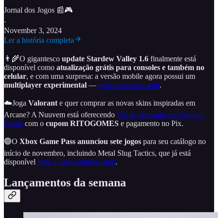
Jornal dos Jogos 📰🎮
·
November 3, 2024
Ler a história completa
👨‍🌾O gigantesco
update Stardew Valley 1.6
finalmente está
disponível como
atualização grátis para consoles e também no
celular
, e com uma surpresa: a versão mobile agora possui um
multiplayer experimental
—
veja como usar aqui
.
☁️Joga
Valorant
e quer comprar as novas skins inspiradas em
Arcane? A Nuuvem está oferecendo
5% de desconto em Valorant
Points
com o
cupom RITOGOMES
e pagamento no Pix.
🟢O
Xbox Game Pass anunciou sete jogos
para seu catálogo no
início de novembro, incluindo Metal Slug Tactics, que já está
disponível
Veja a lista completa aqui
.
Lançamentos da semana