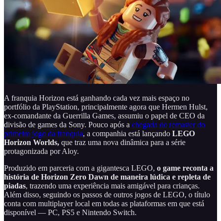
A franquia Horizon está ganhando cada vez mais espaço no
portfólio da PlayStation, principalmente agora que Hermen Hulst,
ex-comandante da Guerrilla Games, assumiu o papel de CEO da
divisão de games da Sony. Pouco após a
chegada do remaster do
primeiro jogo da franquia
, a companhia está lançando
LEGO
Horizon Worlds,
que traz uma nova dinâmica para a série
protagonizada por Aloy.
Produzido em parceria com a gigantesca LEGO,
o game reconta a
história de Horizon Zero Dawn de maneira lúdica e repleta de
piadas
, trazendo uma experiência mais amigável para crianças.
Além disso, seguindo os passos de outros jogos de LEGO, o título
conta com multiplayer local em todas as plataformas em que está
disponível — PC, PS5 e Nintendo Switch.