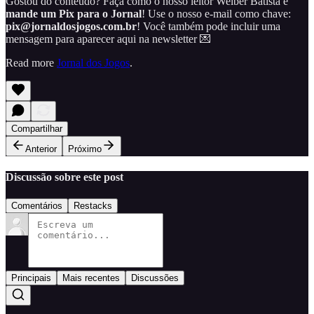
Gostou do conteúdo? Faça como o nosso leitor Welber Batista e
mande um Pix para o Jornal
! Use o nosso e-mail como chave:
pix@jornaldosjogos.com.br
! Você também pode incluir uma
mensagem para aparecer aqui na newsletter 💌
Read more
Jornal dos Jogos
.
Compartilhar
Anterior
Próximo
Discussão sobre este post
Comentários
Restacks
Principais
Mais recentes
Discussões