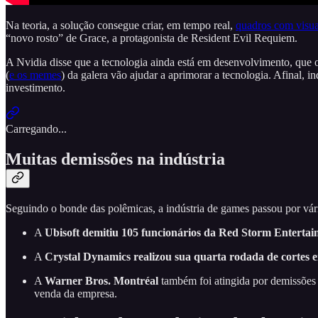
Na teoria, a solução consegue criar, em tempo real,
quadros com visuai
“novo rosto” de Grace, a protagonista de Resident Evil Requiem.
A Nvidia disse que a tecnologia ainda está em desenvolvimento, que o
(
e os memes
) da galera vão ajudar a aprimorar a tecnologia. Afinal, i
investimento.
Carregando...
Muitas demissões na indústria
Seguindo o bonde das polêmicas, a indústria de games passou por vári
A
Ubisoft
demitiu 105 funcionários da Red Storm Enterta
A
Crystal Dynamics
realizou sua quarta rodada de cortes
A
Warner Bros. Montréal
também foi atingida por demissõe
venda da empresa.