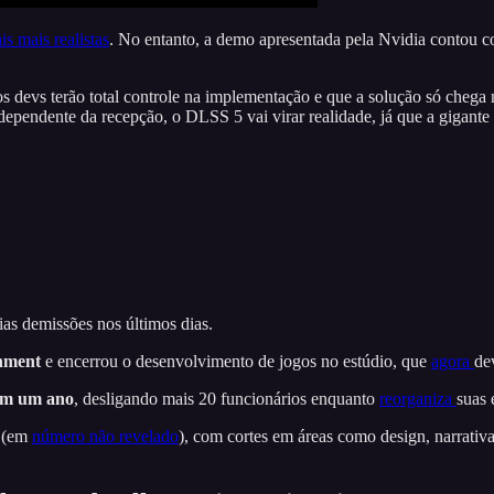
s mais realistas
. No entanto, a demo apresentada pela Nvidia contou 
s devs terão total controle na implementação e que a solução só chega 
ndependente da recepção, o DLSS 5 vai virar realidade, já que a gigante 
as demissões nos últimos dias.
inment
e encerrou o desenvolvimento de jogos no estúdio, que
agora
de
 em um ano
, desligando mais 20 funcionários enquanto
reorganiza
suas 
s (em
número não revelado
), com cortes em áreas como design, narrativ