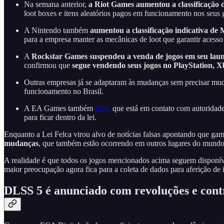
Na semana anterior,
a Riot Games aumentou a classificação 
loot boxes e itens aleatórios pagos em funcionamento nos seu
A Nintendo também
aumentou a classificação indicativa d
para a empresa manter as mecânicas de loot que garantir acess
A
Rockstar Games suspendeu a venda de jogos em seu lau
confirmou que
segue vendendo seus jogos no PlayStation, X
Outras empresas já se adaptaram às mudanças sem precisar mud
funcionamento no Brasil.
A EA Games também
disse
que está em contato com autoridades
para ficar dentro da lei.
Enquanto a Lei Felca virou alvo de notícias falsas apontando que ga
mudanças
, que também estão ocorrendo em outros lugares do mundo
A realidade é que todos os jogos mencionados acima seguem disponíve
maior preocupação agora fica para a coleta de dados para aferição de
DLSS 5 é anunciado com revoluções e cont