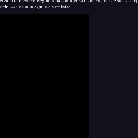
 a Nvidia também conseguiu uma controvérsia para chamar de sua. A 
r efeitos de iluminação mais realistas.