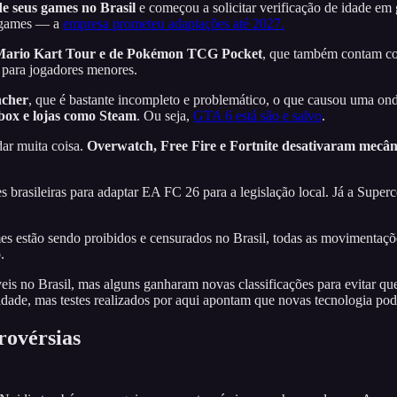
de seus games no Brasil
e começou a solicitar verificação de idade 
s games — a
empresa prometeu adaptações até 2027.
e Mario Kart Tour e de Pokémon TCG Pocket
, que também contam com
o para jogadores menores.
ncher
, que é bastante incompleto e problemático, o que causou uma ond
box e lojas como Steam
. Ou seja,
GTA 6 está são e salvo
.
ar muita coisa.
Overwatch, Free Fire e Fortnite desativaram mecâni
 brasileiras para adaptar EA FC 26 para a legislação local. Já a Superc
mes estão sendo proibidos e censurados no Brasil, todas as movimenta
.
is no Brasil, mas alguns ganharam novas classificações para evitar q
 idade, mas testes realizados por aqui apontam que novas tecnologia p
rovérsias