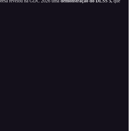
empresa revelou na GDC 2026 uma
demonstração do DLSS 5,
que