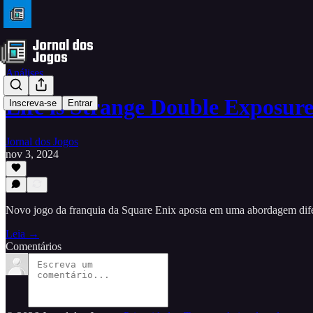
Análises
Life is Strange Double Exposur
Inscreva-se
Entrar
Jornal dos Jogos
nov 3, 2024
Novo jogo da franquia da Square Enix aposta em uma abordagem difer
Leia →
Comentários