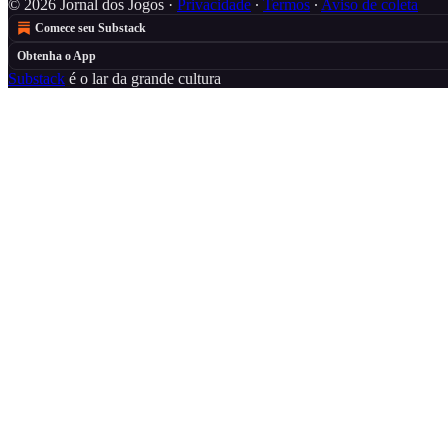
© 2026 Jornal dos Jogos
·
Privacidade
∙
Termos
∙
Aviso de coleta
Comece seu Substack
Obtenha o App
Substack
é o lar da grande cultura