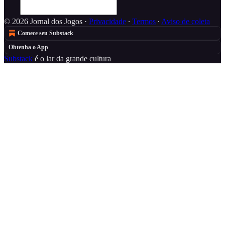
© 2026 Jornal dos Jogos
·
Privacidade
∙
Termos
∙
Aviso de coleta
Comece seu Substack
Obtenha o App
Substack
é o lar da grande cultura