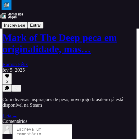
Análises
Inscreva-se
Entrar
Mark of The Deep peca em
originalidade, mas…
Ramon Félix
fev 5, 2025
2
Com diversas inspirações de peso, novo jogo brasileiro já está
disponível na Steam
Leia →
Comentários