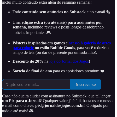
inclui muito conteúdo extra além do resumão semanal!
Todo
conteúdo sem anúncios no Substack
e no e-mail 🗞️
Uma
edição extra (ou até mais) para assinantes por
semana
, incluindo reviews e posts longos desdobrando
notícias importantes 🎮
Pôsteres inspirados em games
e
acesso à galeria de artes
para colorir
no estilo Bobbie Goods
, para você reduzir o
tempo de tela (ou dar de presente pra um sobrinho).
Desconto de 20%
na
loja do Jornal dos Jogos
!
Sorteio de final de ano
para os apoiadores premium ❤️
Inscreva-se
Caso não queira ajudar com assinatura no Substack, que tal lançar
um Pix para o Jornal?
Qualquer valor já é útil, basta usar o nosso
e-mail como chave:
pix@jornaldosjogos.com.br
! Obrigado por
tudo e até mais! 🎮