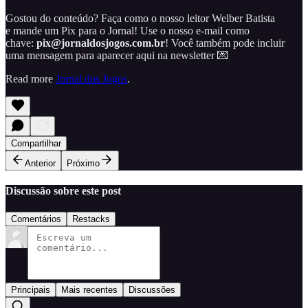
Gostou do conteúdo? Faça como o nosso leitor Welber Batista
e mande um Pix para o Jornal! Use o nosso e-mail como
chave:
pix@jornaldosjogos.com.br
! Você também pode incluir
uma mensagem para aparecer aqui na newsletter 💌
Read more
Jornal dos Jogos
.
Compartilhar
Anterior
Próximo
Discussão sobre este post
Comentários
Restacks
Principais
Mais recentes
Discussões