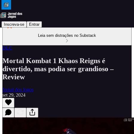
Inscreva-se
Entrar
Leia sem distrações no Substack
DLC
Mortal Kombat 1 Khaos Reigns é
divertido, mas podia ser grandioso –
Review
Jornal dos Jogos
set 29, 2024