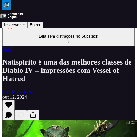
Inscreva-se
Entrar
Leia sem distrações no Substack
DLC
Natispírito é uma das melhores classes de
Diablo IV – Impressões com Vessel of
Hatred
Jornal dos Jogos
out 12, 2024