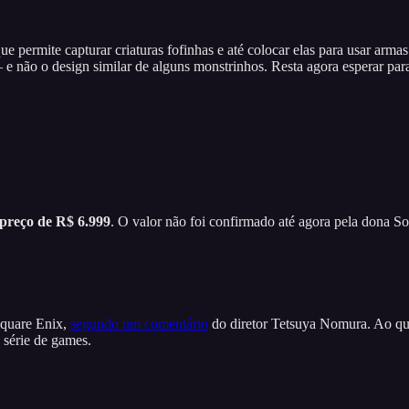
que permite capturar criaturas fofinhas e até colocar elas para usar arm
e não o design similar de alguns monstrinhos. Resta agora esperar par
 preço de R$ 6.999
. O valor não foi confirmado até agora pela dona So
Square Enix,
segundo um comentário
do diretor Tetsuya Nomura. Ao que
 série de games.