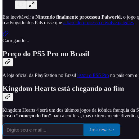
Era inevitável: a
Nintendo finalmente processou Palworld
, o jogo 
o advogado dos Pals disse que
a base do processo envolve patentes
— 
Carregando...
Preço do PS5 Pro no Brasil
A loja oficial da PlayStation no Brasil
listou o PS5 Pro
no país com
o
Kingdom Hearts está chegando ao fim
Kingdom Hearts 4 será um dos últimos jogos da icônica franquia da 
será o “começo do fim”
para a confusa, mas extremamente divertida,
Inscreva-se