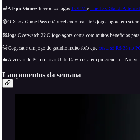
💻A
Epic Games
liberou
os jogos
TOEM
e
The Last Stand: Afterma
🟢O Xbox Game Pass está recebendo mais três jogos agora em setemb
🟢Joga Overwatch 2? O jogo agora conta com muitos benefícios para 
😺Copycat é um jogo de gatinho muito fofo que
custa só R$ 33 no P
☁️A versão de PC do novo Until Dawn está em pré-venda na Nuuv
Lançamentos da semana