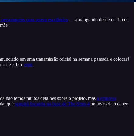
 personagens para serem escolhidos
— abrangendo desde os filmes
 mês.
 anunciado em uma transmissão oficial na semana passada e colocará
eiro de 2025,
aqui
.
nda não temos muitos detalhes sobre o projeto, mas
a empresa
uia, que
seguirá focando na base de The Sims 4
ao invés de receber