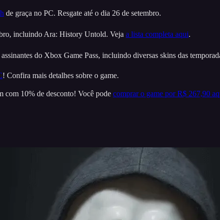
th
de graça no PC. Resgate até o dia 26 de setembro.
ro, incluindo Ara: History Untold. Veja
a lista completa aqui
.
assinantes do Xbox Game Pass, incluindo diversas skins das temporada
C
! Confira mais detalhes sobre o game.
em com 10% de desconto! Você pode
comprar o game por R$ 267,90 aq