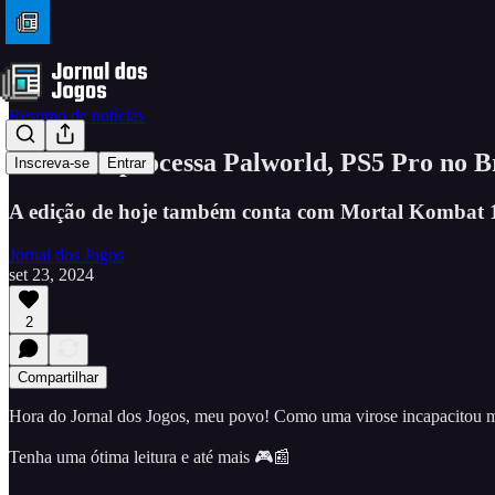
Resumo de notícias
Nintendo processa Palworld, PS5 Pro no B
Inscreva-se
Entrar
A edição de hoje também conta com Mortal Kombat 1
Jornal dos Jogos
set 23, 2024
2
Compartilhar
Hora do Jornal dos Jogos, meu povo! Como uma virose incapacitou me
Tenha uma ótima leitura e até mais 🎮📰