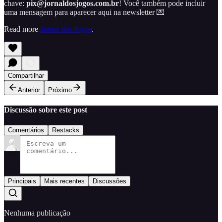
chave:
pix@jornaldosjogos.com.br
! Você também pode incluir
uma mensagem para aparecer aqui na newsletter 💌
Read more
Jornal dos Jogos
.
Compartilhar
Anterior
Próximo
Discussão sobre este post
Comentários
Restacks
Principais
Mais recentes
Discussões
Nenhuma publicação