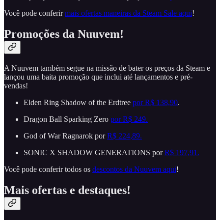
Você pode conferir
mais ofertas maneiras da Steam Sale aqui
!
Promoções da Nuuvem!
A Nuuvem também segue na missão de bater os preços da Steam e
lançou uma baita promoção que inclui até lançamentos e pré-
vendas!
Elden Ring Shadow of the Erdtree
por R$ 138,90
.
Dragon Ball Sparking Zero
por R$ 249.
God of War Ragnarok por
R$ 224,89.
SONIC X SHADOW GENERATIONS por
R$ 197,91.
Você pode conferir todos os
descontos da Nuuvem aqui
!
Mais ofertas e destaques!