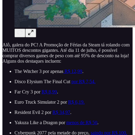
Alô, galera do PC! A Promoção de Férias da Steam tá rolando com
MUITOS descontos gigantes. Até dia 11 de julho, é possível
comprar diversos games de peso com até 95% de desconto na loja!
Alguns dos destaques incluem:
The Witcher 3 por apenas
R$ 12,99
.
Disco Elysium The Final Cut
por R$ 7,54.
Far Cry 3 por
R$ 8,99
.
Euro Truck Simulator 2 por
R$ 6,19.
Resident Evil 2 por
R$ 34,97
.
Yakuza Like a Dragon por
menos de R$ 50
.
Cyberpunk 2077 pela metade do preço,
saindo por R$ 100.