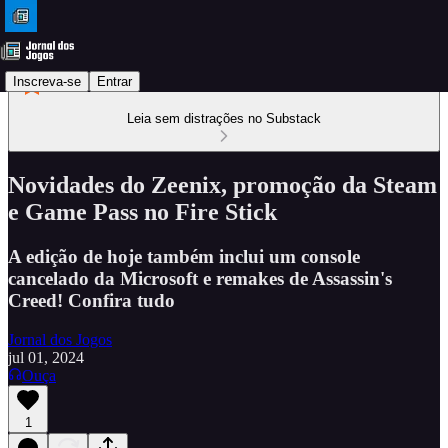
Inscreva-se
Entrar
Leia sem distrações no Substack
Novidades do Zeenix, promoção da Steam
e Game Pass no Fire Stick
A edição de hoje também inclui um console
cancelado da Microsoft e remakes de Assassin's
Creed! Confira tudo
Jornal dos Jogos
jul 01, 2024
Ouça
1