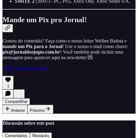
SMITE 2
(30/07) - PC, PS5, Xbox One, Xbox Series S/X.
Mande um Pix pro Jornal!
Gostou do conteúdo? Faça como o nosso leitor Welber Batista e
mande um Pix para o Jornal
! Use o nosso e-mail como chave:
pix@jornaldosjogos.com.br
! Você também pode incluir uma
mensagem para aparecer aqui na newsletter 💌
Share Jornal dos Jogos
1
Compartilhar
Anterior
Próximo
Discussão sobre este post
Comentários
Restacks