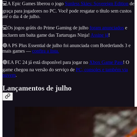
💻A Epic Games liberou o jogo
Sunless Skies: Sovereign Edition
de
graça para jogadores no PC. Você pode resgatar o título sem custos
até o dia 4 de julho.
💻Os jogos grátis do Prime Gaming de julho
foram anunciados
e
incluem um baita game das Tartarugas Ninja!
Assine já
!
🔵A PS Plus Essential de julho foi anunciada com Borderlands 3 e
mais games —
confira a lista.
🟢EA FC 24 já está disponível para jogar no
Xbox Game Pass
! O
game chegou na versão do serviço de
PC, consoles e também via
nuvem
.
Lançamentos de julho