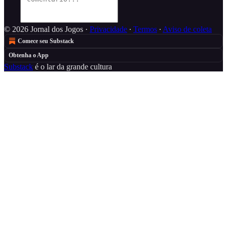
© 2026 Jornal dos Jogos
·
Privacidade
∙
Termos
∙
Aviso de coleta
Comece seu Substack
Obtenha o App
Substack
é o lar da grande cultura