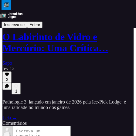
Análises
Inscreva-se
Entrar
O Labirinto de Vidro e
Mercúrio: Uma Crítica…
Sapo
fev 12
3
1
Pathologic 3, lançado em janeiro de 2026 pela Ice-Pick Lodge, é
uma raridade no mundo dos games.
Leia →
Comentários