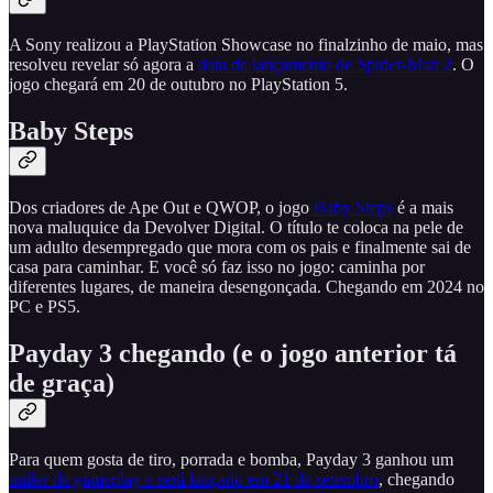
A Sony realizou a PlayStation Showcase no finalzinho de maio, mas
resolveu revelar só agora a
data de lançamento de Spider-Man 2
. O
jogo chegará em 20 de outubro no PlayStation 5.
Baby Steps
Dos criadores de Ape Out e QWOP, o jogo
Baby Steps
é a mais
nova maluquice da Devolver Digital. O título te coloca na pele de
um adulto desempregado que mora com os pais e finalmente sai de
casa para caminhar. E você só faz isso no jogo: caminha por
diferentes lugares, de maneira desengonçada. Chegando em 2024 no
PC e PS5.
Payday 3 chegando (e o jogo anterior tá
de graça)
Para quem gosta de tiro, porrada e bomba, Payday 3 ganhou um
trailer de gameplay e será lançado em 21 de setembro
, chegando