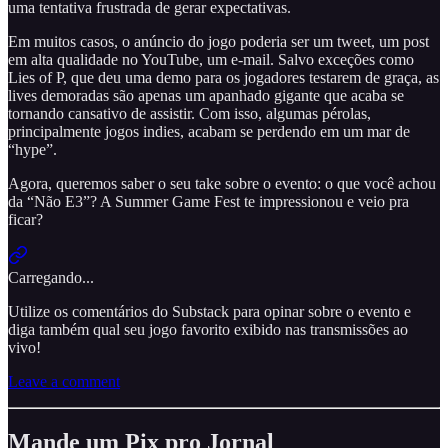
uma tentativa frustrada de gerar expectativas.
Em muitos casos, o anúncio do jogo poderia ser um tweet, um post
em alta qualidade no YouTube, um e-mail. Salvo exceções como
Lies of P, que deu uma demo para os jogadores testarem de graça, as
lives demoradas são apenas um apanhado gigante que acaba se
tornando cansativo de assistir. Com isso, algumas pérolas,
principalmente jogos indies, acabam se perdendo em um mar de
“hype”.
Agora, queremos saber o seu take sobre o evento: o que você achou
da “Não E3”? A Summer Game Fest te impressionou e veio pra
ficar?
Carregando...
Utilize os comentários do Substack para opinar sobre o evento e
diga também qual seu jogo favorito exibido nas transmissões ao
vivo!
Leave a comment
Mande um Pix pro Jornal