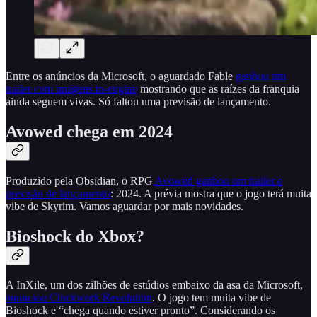
Entre os anúncios da Microsoft, o aguardado Fable
ganhou um
trailer com imagens in-engine
mostrando que as raízes da franquia
ainda seguem vivas. Só faltou uma previsão de lançamento.
Avowed chega em 2024
Produzido pela Obsidian, o RPG
Avowed ganhou um trailer e
previsão de lançamento
: 2024. A prévia mostra que o jogo terá muita
vibe de Skyrim. Vamos aguardar por mais novidades.
Bioshock do Xbox?
A InXile, um dos zilhões de estúdios embaixo da asa da Microsoft,
anunciou Clockwork Revolution
. O jogo tem muita vibe de
Bioshock e “chega quando estiver pronto”. Considerando os