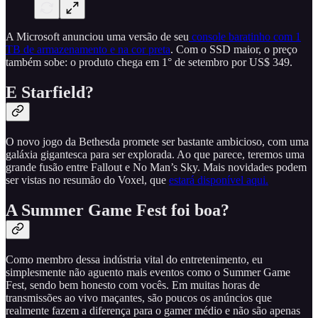
A Microsoft anunciou uma versão de seu
console baratinho com 1
TB de armazenamento e na cor preta
. Com o SSD maior, o preço
também sobe: o produto chega em 1° de setembro por US$ 349.
E Starfield?
O novo jogo da Bethesda promete ser bastante ambicioso, com uma
galáxia gigantesca para ser explorada. Ao que parece, teremos uma
grande fusão entre Fallout e No Man’s Sky. Mais novidades podem
ser vistas no resumão do Voxel, que
estará disponível aqui.
A Summer Game Fest foi boa?
Como membro dessa indústria vital do entretenimento, eu
simplesmente não aguento mais eventos como o Summer Game
Fest, sendo bem honesto com vocês. Em muitas horas de
transmissões ao vivo maçantes, são poucos os anúncios que
realmente fazem a diferença para o gamer médio e não são apenas