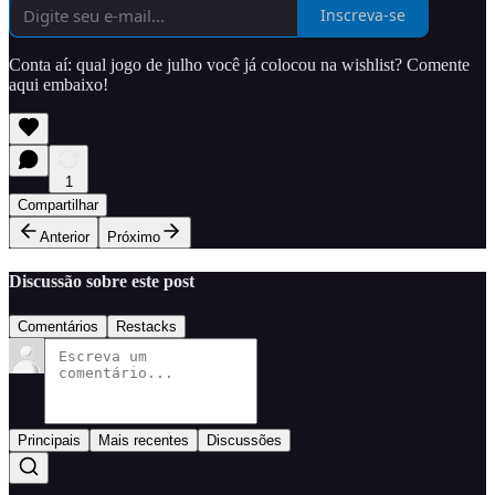
Inscreva-se
Conta aí: qual jogo de julho você já colocou na wishlist? Comente
aqui embaixo!
1
Compartilhar
Anterior
Próximo
Discussão sobre este post
Comentários
Restacks
Principais
Mais recentes
Discussões