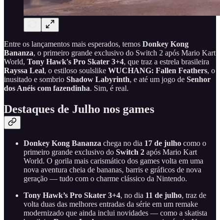
Entre os lançamentos mais esperados, temos
Donkey Kong
Bananza
, o primeiro grande exclusivo do Switch 2 após Mario Kart
World,
Tony Hawk's Pro Skater 3+4
, que traz a estrela brasileira
Rayssa Leal
, o estiloso soulslike
WUCHANG: Fallen Feathers
, o
inusitado e sombrio
Shadow Labyrinth
, e até um jogo de
Senhor
dos Anéis com fazendinha
. Sim, é real.
Destaques de Julho nos games
Donkey Kong Bananza
chega no dia
17 de julho
como o
primeiro grande exclusivo do
Switch 2
após Mario Kart
World. O gorila mais carismático dos games volta em uma
nova aventura cheia de bananas, barris e gráficos de nova
geração — tudo com o charme clássico da Nintendo.
Tony Hawk’s Pro Skater 3+4
, no dia
11 de julho
, traz de
volta duas das melhores entradas da série em um remake
modernizado que ainda inclui novidades — como a skatista