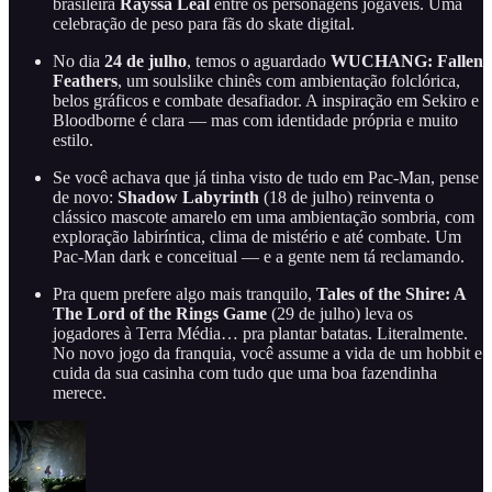
brasileira
Rayssa Leal
entre os personagens jogáveis. Uma
celebração de peso para fãs do skate digital.
No dia
24 de julho
, temos o aguardado
WUCHANG: Fallen
Feathers
, um soulslike chinês com ambientação folclórica,
belos gráficos e combate desafiador. A inspiração em Sekiro e
Bloodborne é clara — mas com identidade própria e muito
estilo.
Se você achava que já tinha visto de tudo em Pac-Man, pense
de novo:
Shadow Labyrinth
(18 de julho) reinventa o
clássico mascote amarelo em uma ambientação sombria, com
exploração labiríntica, clima de mistério e até combate. Um
Pac-Man dark e conceitual — e a gente nem tá reclamando.
Pra quem prefere algo mais tranquilo,
Tales of the Shire: A
The Lord of the Rings Game
(29 de julho) leva os
jogadores à Terra Média… pra plantar batatas. Literalmente.
No novo jogo da franquia, você assume a vida de um hobbit e
cuida da sua casinha com tudo que uma boa fazendinha
merece.