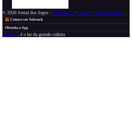
© 2026 Jornal dos Jogos
·
Privacidade
∙
Termos
∙
Aviso de coleta
Comece seu Substack
Obtenha o App
Substack
é o lar da grande cultura