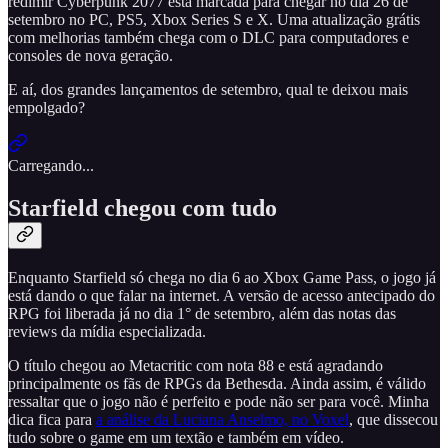
redimir Cyberpunk 2077 está marcada para chegar no dia 26 de
setembro no PC, PS5, Xbox Series S e X. Uma atualização grátis
com melhorias também chega com o DLC para computadores e
consoles de nova geração.
E aí, dos grandes lançamentos de setembro, qual te deixou mais
empolgado?
Carregando...
Starfield chegou com tudo
Enquanto Starfield só chega no dia 6 ao Xbox Game Pass, o jogo já
está dando o que falar na internet. A versão de acesso antecipado do
RPG foi liberada já no dia 1° de setembro, além das notas das
reviews da mídia especializada.
O título chegou ao Metacritic com nota 88 e está agradando
principalmente os fãs de RPGs da Bethesda. Ainda assim, é válido
ressaltar que o jogo não é perfeito e pode não ser para você. Minha
dica fica para
a análise da Luciana Anselmo, no Voxel
, que dissecou
tudo sobre o game em um textão e também em vídeo.