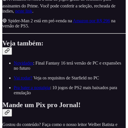
assinantes do Prime. Você pode conferir a seleção, recheada de
indies,
neste link
.
🔵 Spider-Man 2 está em pré-venda na
Amazon por R$ 296
na
versão de PS5.
Veja também:
Novidades
: Final Fantasy 16 terá versão de PC e expansões
no futuro
Vai rodar?
Veja os requisitos de Starfield no PC
Pra bater a nostalgia
: 10 jogos de PS2 mais baixados para
emulação
Mande um Pix pro Jornal!
Gostou do conteúdo? Faça como o nosso leitor Welber Batista e