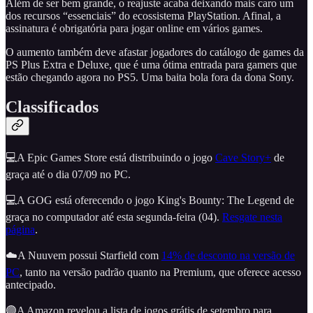
Além de ser bem grande, o reajuste acaba deixando mais caro um
dos recursos “essenciais” do ecossistema PlayStation. Afinal, a
assinatura é obrigatória para jogar online em vários games.
O aumento também deve afastar jogadores do catálogo de games da
PS Plus Extra e Deluxe, que é uma ótima entrada para gamers que
estão chegando agora no PS5. Uma baita bola fora da dona Sony.
Classificados
💻A Epic Games Store está distribuindo o jogo
Cave Story+
de
graça até o dia 07/09 no PC.
💻A GOG está oferecendo o jogo King's Bounty: The Legend de
graça no computador até esta segunda-feira (04).
Resgate nesta
página
.
☁️A Nuuvem possui Starfield com
14% de desconto na versão de
PC
, tanto na versão padrão quanto na Premium, que oferece acesso
antecipado.
🟣A Amazon revelou a lista de jogos grátis de setembro para