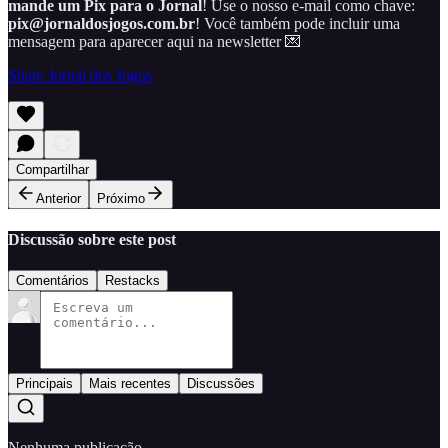
mande um Pix para o Jornal
! Use o nosso e-mail como chave:
pix@jornaldosjogos.com.br
! Você também pode incluir uma
mensagem para aparecer aqui na newsletter 💌
Share Jornal dos Jogos
Compartilhar
Anterior
Próximo
Discussão sobre este post
Comentários
Restacks
Principais
Mais recentes
Discussões
Nenhuma publicação