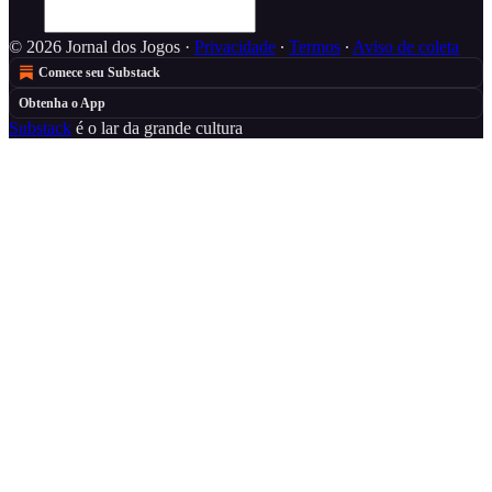
© 2026 Jornal dos Jogos
·
Privacidade
∙
Termos
∙
Aviso de coleta
Comece seu Substack
Obtenha o App
Substack
é o lar da grande cultura