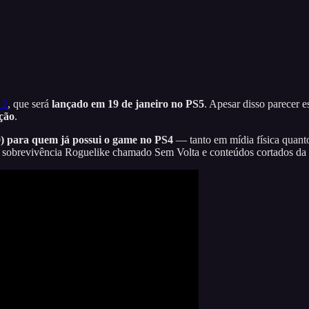
 2
, que será
lançado em 19 de janeiro no PS5
. Apesar disso parecer 
ção
.
0) para quem já possui o game no PS4
— tanto em mídia física quanto
 sobrevivência Roguelike chamado Sem Volta e conteúdos cortados da v