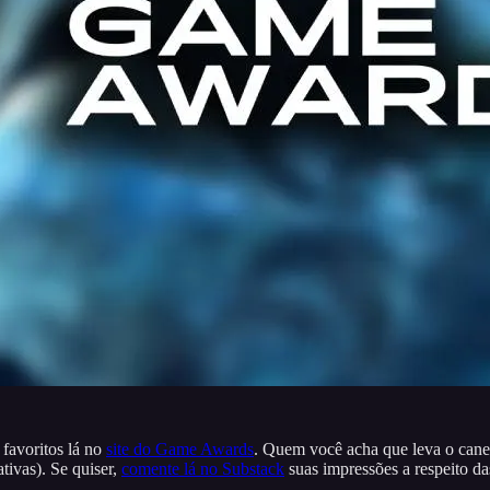
 favoritos lá no
site do Game Awards
. Quem você acha que leva o can
tivas). Se quiser,
comente lá no Substack
suas impressões a respeito da