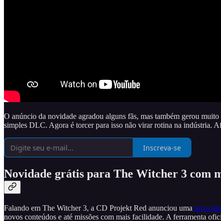
O anúncio da novidade agradou alguns fãs, mas também gerou muito de
simples DLC. Agora é torcer para isso não virar rotina na indústria. 
Inscreva-se
Novidade grátis para The Witcher 3 com m
Falando em The Witcher 3, a CD Projekt Red anunciou uma
nova atua
novos conteúdos e até missões com mais facilidade. A ferramenta ofi