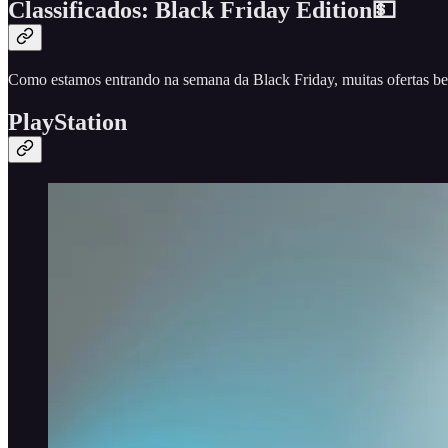
Classificados: Black Friday Edition💵
Como estamos entrando na semana da Black Friday, muitas ofertas bem
PlayStation