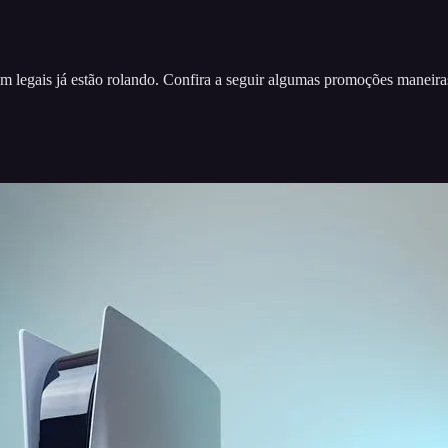
 legais já estão rolando. Confira a seguir algumas promoções maneiras