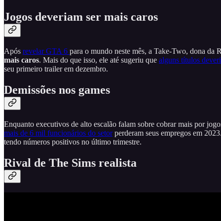
Jogos deveriam ser mais caros
Após
revelar GTA 6
para o mundo neste mês, a Take-Two, dona da 
mais caros
. Mais do que isso, ele até sugeriu que
alguns títulos deve
seu primeiro trailer em dezembro.
Demissões nos games
Enquanto executivos de alto escalão falam sobre cobrar mais por jog
mais de 6 mil funcionários do setor
perderam seus empregos em 2023. 
tendo números positivos no último trimestre.
Rival de The Sims realista