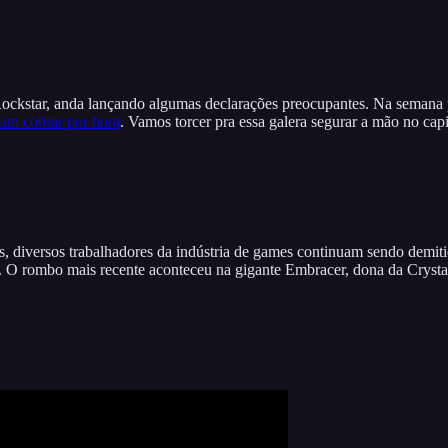
Rockstar, anda lançando algumas declarações preocupantes. Na seman
riam cobrar por hora
. Vamos torcer pra essa galera segurar a mão no c
os, diversos trabalhadores da indústria de games continuam sendo demi
O rombo mais recente aconteceu na gigante Embracer, dona da Cryst