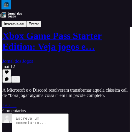
Dicas
Inscreva-se
Entrar
Xbox Game Pass Starter
Edition: Veja jogos e…
Jornal dos Jogos
mai 12
A Microsoft e o Discord resolveram transformar aquela clássica call
de “bora jogar alguma coisa?” em um pacote completo.
Leia →
Comentários