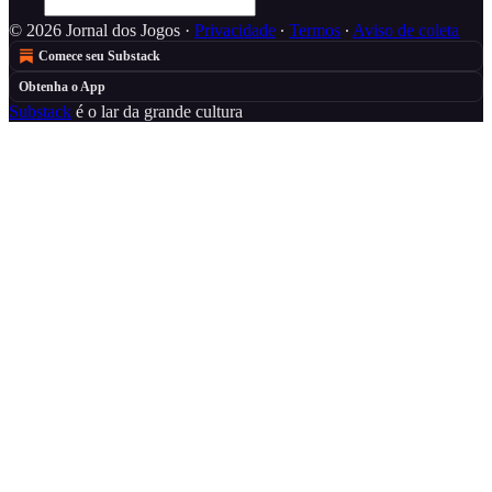
© 2026 Jornal dos Jogos
·
Privacidade
∙
Termos
∙
Aviso de coleta
Comece seu Substack
Obtenha o App
Substack
é o lar da grande cultura