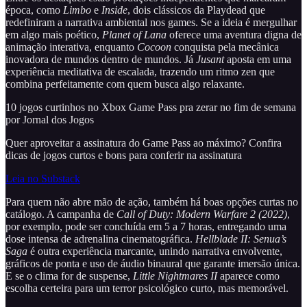
época, como
Limbo
e
Inside
, dois clássicos da Playdead que
redefiniram a narrativa ambiental nos games. Se a ideia é mergulhar
em algo mais poético,
Planet of Lana
oferece uma aventura digna de
animação interativa, enquanto
Cocoon
conquista pela mecânica
inovadora de mundos dentro de mundos. Já
Jusant
aposta em uma
experiência meditativa de escalada, trazendo um ritmo zen que
combina perfeitamente com quem busca algo relaxante.
10 jogos curtinhos no Xbox Game Pass pra zerar no fim de semana
por Jornal dos Jogos
Quer aproveitar a assinatura do Game Pass ao máximo? Confira
dicas de jogos curtos e bons para conferir na assinatura
Leia no Substack
Para quem não abre mão de ação, também há boas opções curtas no
catálogo. A campanha de
Call of Duty: Modern Warfare 2 (2022)
,
por exemplo, pode ser concluída em 5 a 7 horas, entregando uma
dose intensa de adrenalina cinematográfica.
Hellblade II: Senua’s
Saga
é outra experiência marcante, unindo narrativa envolvente,
gráficos de ponta e uso de áudio binaural que garante imersão única.
E se o clima for de suspense,
Little Nightmares II
aparece como
escolha certeira para um terror psicológico curto, mas memorável.