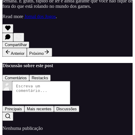
semana. É grátis, rápido de ler e ainda garante que você não fique de
fora do que está rolando no mundo dos games.
Read more
Jornal dos Jogos
.
Compartilhar
Anterior
Próximo
Discussão sobre este post
Comentários
Restacks
Principais
Mais recentes
Discussões
Nenhuma publicação