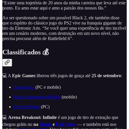
“Existe uma trajetória de 20 anos da minha carreira que leva até este
ponto. Eu amo estar aqui e amo a paixão dos nossos fãs.”
Ao ser questionado sobre um possível Black 2, ele também disse
que o espírito do clássico jogo do PS2 vive na franquia gigante de
tiro da Eletronic Arts. “Se você quer uma experiência de tiro incrível
em um cenário moderno, com destruição em um novo nível, não
precisa procurar além de Battlefield 6”.
Classificados 💰
💻 A
Epic Games
liberou três jogos de graça até
25 de setembro
:
Samorost 2
(PC e mobile)
Road Redemption Mobile
(mobile)
Project Winter
(PC)
💻
Arena Breakout: Infinite
é um jogo de tiro de extração que
chegou grátis no
na
Steam
e
Epic Store
— e também está nos