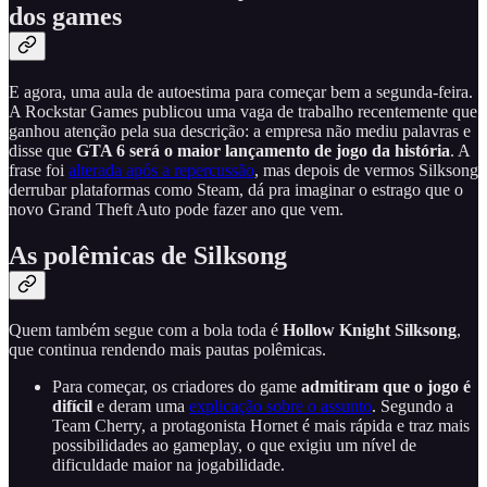
dos games
E agora, uma aula de autoestima para começar bem a segunda-feira.
A Rockstar Games publicou uma vaga de trabalho recentemente que
ganhou atenção pela sua descrição: a empresa não mediu palavras e
disse que
GTA 6 será o maior lançamento de jogo da história
. A
frase foi
alterada após a repercussão
, mas depois de vermos Silksong
derrubar plataformas como Steam, dá pra imaginar o estrago que o
novo Grand Theft Auto pode fazer ano que vem.
As polêmicas de Silksong
Quem também segue com a bola toda é
Hollow Knight Silksong
,
que continua rendendo mais pautas polêmicas.
Para começar, os criadores do game
admitiram que o jogo é
difícil
e deram uma
explicação sobre o assunto
. Segundo a
Team Cherry, a protagonista Hornet é mais rápida e traz mais
possibilidades ao gameplay, o que exigiu um nível de
dificuldade maior na jogabilidade.