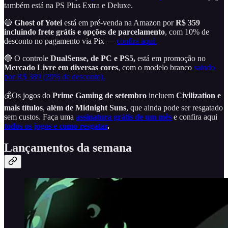
também está na PS Plus Extra e Deluxe.
🔵
Ghost of Yotei
está em pré-venda na Amazon por
R$ 359
incluindo frete grátis e opções de parcelamento
, com 10% de
desconto no pagamento via Pix —
confira aqui.
🔵 O controle
DualSense, de PC e PS5,
está em promoção no
Mercado Livre em diversas cores
, com o modelo branco
saindo
por R$ 389 (29% de desconto).
💰Os jogos do
Prime Gaming
de setembro
incluem
Civilization e
mais títulos
,
além de
Midnight Suns
, que ainda pode ser resgatado
sem custos. Faça uma
assinatura grátis de um mês
e confira aqui
todos os jogos e como resgatar
.
Lançamentos da semana