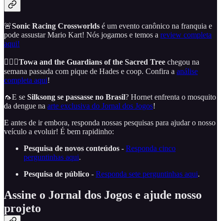
🚨
Sonic Racing Crossworlds
é um evento canônico na franquia e
pode assustar Mario Kart! Nós jogamos e temos a
review completa
aqui!
🧙🏾‍♂️
Towa and the Guardians of the Sacred Tree
chegou na
semana passada com pique de Hades e coop. Confira a
análise
completa aqui
!
🦟E se
Silksong
se passasse no Brasil
? Hornet enfrenta o mosquito
da dengue na
arte exclusiva do Jornal dos Jogos
!
E antes de ir embora, responda nossas pesquisas para ajudar o nosso
veículo a evoluir! É bem rapidinho:
Pesquisa de novos conteúdos
-
Responda cinco
perguntinhas aqui
.
Pesquisa de público
-
Responda sete perguntinhas aqui
.
Assine o Jornal dos Jogos e ajude nosso
projeto