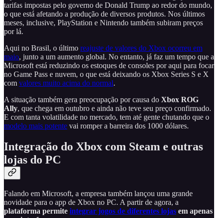
tarifas impostas pelo governo de Donald Trump ao redor do mundo,
o que está afetando a produção de diversos produtos. Nos últimos
meses, inclusive, PlayStation e Nintendo também subiram preços
por lá.
Aqui no Brasil, o último
reajuste de valores do Xbox ocorreu em
maio
, junto a um aumento global. No entanto, já faz um tempo que a
Microsoft está reduzindo os estoques de consoles por aqui para focar
no Game Pass e nuvem, o que está deixando os Xbox Series S e X
com
valores muito acima do normal
.
A situação também gera preocupação por causa do
Xbox ROG
Ally
, que chega em outubro e ainda não teve seu preço confirmado.
E com tanta volatilidade no mercado, tem até gente chutando que o
modelo mais potente
vai romper a barreira dos 1000 dólares.
Integração do Xbox com Steam e outras
lojas do PC
Falando em Microsoft, a empresa também lançou uma grande
novidade para o app de Xbox no PC. A partir de agora, a
plataforma permite
integrar jogos de diferentes lojas
em apenas