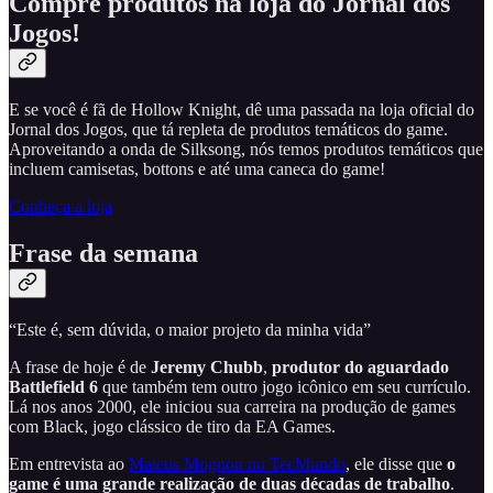
Compre produtos na loja do Jornal dos
Jogos!
E se você é fã de Hollow Knight, dê uma passada na loja oficial do
Jornal dos Jogos, que tá repleta de produtos temáticos do game.
Aproveitando a onda de Silksong, nós temos produtos temáticos que
incluem camisetas, bottons e até uma caneca do game!
Conheça a loja
Frase da semana
“Este é, sem dúvida, o maior projeto da minha vida”
A frase de hoje é de
Jeremy Chubb
,
produtor do aguardado
Battlefield 6
que também tem outro jogo icônico em seu currículo.
Lá nos anos 2000, ele iniciou sua carreira na produção de games
com Black, jogo clássico de tiro da EA Games.
Em entrevista ao
Mateus Mognon no TecMundo
, ele disse que
o
game é uma grande realização de duas décadas de trabalho
.