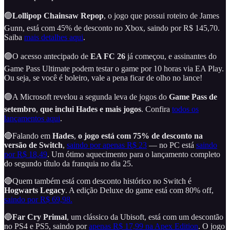
🟢
Lollipop Chainsaw Repop
, o jogo que possui roteiro de James
Gunn, está com 45% de desconto no Xbox, saindo por R$ 145,70.
Saiba
mais detalhes aqui
.
🟢O acesso antecipado de
EA FC 26
já começou, e assinantes do
Game Pass Ultimate podem testar o game por 10 horas via EA Play.
Ou seja, se você é boleiro, vale a pena ficar de olho no lance!
🟢A Microsoft revelou a segunda leva de jogos do
Game Pass de
setembro
,
que inclui Hades e mais jogos
. Confira
todos os
lançamentos aqui
.
🔴Falando em
Hades
,
o jogo está com 75% de desconto na
versão de Switch
,
saindo por apenas R$ 23
— no PC está
saindo
por R$ 18,49
. Um ótimo aquecimento para o lançamento completo
do segundo título da franquia no dia 25.
🔴Quem também está com desconto histórico no Switch é
Hogwarts Legacy
. A edição Deluxe do game está com 80% off,
saindo por R$ 69,98.
🔵
Far Cry Primal
, um clássico da Ubisoft, está com um descontão
no PS4 e PS5, saindo por
apenas R$ 17,99 na Apex Edition
. O jogo