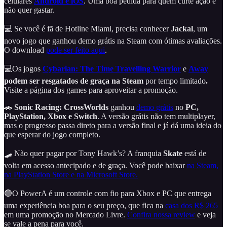
celulares
Android e iOS
. Uma boa pedida para quem curte ação e
não quer gastar.
💻 Se você é fã de Hotline Miami, precisa conhecer
Jackal
, um
novo jogo que ganhou demo grátis na Steam com ótimas avaliações.
O download
pode ser feito aqui
.
💻Os jogos
Cybarian: The Time Travelling Warrior
e
Away
podem ser resgatados de graça na Steam
por tempo limitado
.
Visite a página dos games para aproveitar a promoção.
🚗
Sonic Racing: CrossWorlds
ganhou
demo grátis
no
PC,
PlayStation, Xbox e Switch
. A versão grátis não tem multiplayer,
mas o progresso passa direto para a versão final e já dá uma ideia do
que esperar do jogo completo.
🛹 Não quer pagar por Tony Hawk’s? A franquia
Skate
está de
volta em acesso antecipado e de graça. Você pode baixar
na Steam,
na PlayStation Store e na Microsoft Store.
🟢O PowerA é um controle com fio para Xbox e PC que entrega
uma experiência boa para o seu preço, que fica na
casa dos R$ 265
em uma promoção no Mercado Livre.
Confira nossa review
e veja
se vale a pena para você.