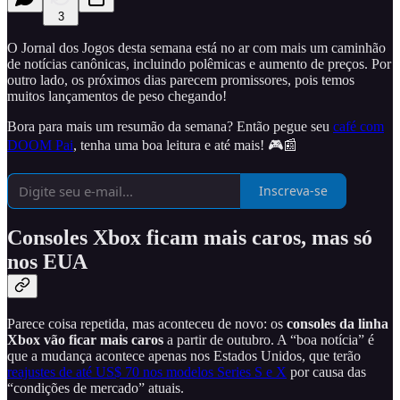
3
O Jornal dos Jogos desta semana está no ar com mais um caminhão
de notícias canônicas, incluindo polêmicas e aumento de preços. Por
outro lado, os próximos dias parecem promissores, pois temos
muitos lançamentos de peso chegando!
Bora para mais um resumão da semana? Então pegue seu
café com
DOOM Pai
, tenha uma boa leitura e até mais! 🎮📰
Inscreva-se
Consoles Xbox ficam mais caros, mas só
nos EUA
Parece coisa repetida, mas aconteceu de novo: os
consoles da linha
Xbox vão ficar mais caros
a partir de outubro. A “boa notícia” é
que a mudança acontece apenas nos Estados Unidos, que terão
reajustes de até US$ 70 nos modelos Series S e X
por causa das
“condições de mercado” atuais.