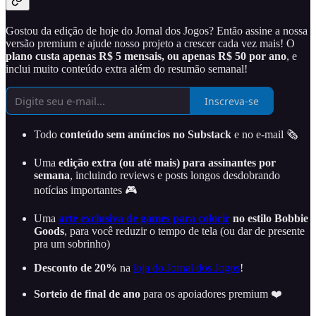
Gostou da edição de hoje do Jornal dos Jogos? Então assine a nossa
versão premium e ajude nosso projeto a crescer cada vez mais! O
plano custa apenas R$ 5 mensais, ou apenas R$ 50 por ano
, e
inclui muito conteúdo extra além do resumão semanal!
Inscreva-se
Todo
conteúdo sem anúncios no Substack
e no e-mail 🗞️
Uma
edição extra (ou até mais) para assinantes por
semana
, incluindo reviews e posts longos desdobrando
notícias importantes 🎮
Uma
arte exclusiva de games para colorir
no estilo Bobbie
Goods
, para você reduzir o tempo de tela (ou dar de presente
pra um sobrinho)
Desconto de 20%
na
loja do Jornal dos Jogos
!
Sorteio de final de ano
para os apoiadores premium ❤️