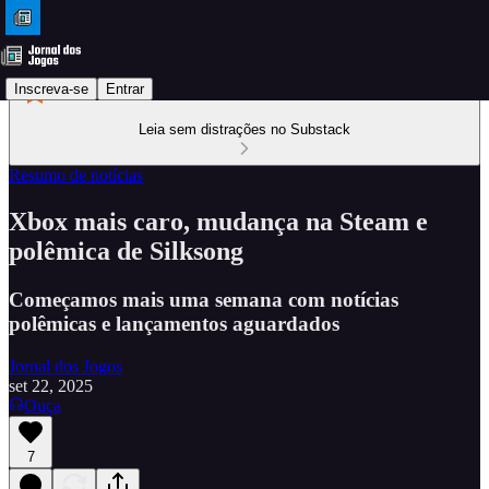
Inscreva-se
Entrar
Leia sem distrações no Substack
Resumo de notícias
Xbox mais caro, mudança na Steam e
polêmica de Silksong
Começamos mais uma semana com notícias
polêmicas e lançamentos aguardados
Jornal dos Jogos
set 22, 2025
Ouça
7