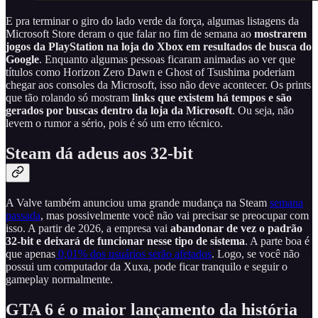
E pra terminar o giro do lado verde da força, algumas listagens da
Microsoft Store deram o que falar no fim de semana ao
mostrarem
jogos da PlayStation na loja do Xbox em resultados de busca do
Google
. Enquanto algumas pessoas ficaram animadas ao ver que
títulos como Horizon Zero Dawn e Ghost of Tsushima poderiam
chegar aos consoles da Microsoft, isso não deve acontecer. Os prints
que tão rolando só mostram
links que existem há tempos e são
gerados por buscas dentro da loja
da Microsoft
. Ou seja, não
levem o rumor a sério, pois é só um erro técnico.
Steam dá adeus aos 32-bit
A Valve também anunciou uma grande mudança na Steam
semana
passada
, mas possivelmente você não vai precisar se preocupar com
isso. A partir de 2026, a empresa vai
abandonar de vez o padrão
32-bit e deixará de funcionar nesse tipo de sistema
. A parte boa é
que apenas
0,01% dos usuários serão afetados
. Logo, se você não
possui um computador da Xuxa, pode ficar tranquilo e seguir o
gameplay normalmente.
GTA 6 é o maior lançamento da história