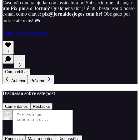
Caso não queira ajudar com assinatura no Substack, que tal lançar
um Pix para o Jornal?
Qualquer valor já é útil, basta usar o nosso
e-mail como chave:
pix@jornaldosjogos.com.br
! Obrigado por
tudo e até mais! 🎮
Share Jornal dos Jogos
7
3
Compartilhar
Anterior
Próximo
Discussão sobre este post
Comentários
Restacks
Principais
Mais recentes
Discussões