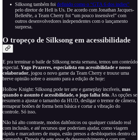
Silksong também foi
definido como o “GTA 6 dos indies”
pelo diretor de Hell is Us. De acordo com Jonathan Jacques-
Belletête, a Team Cherry foi “um pouco insensível” com
outros desenvolvedores independentes com o lançamento
surpresa.
O tropeço de Silksong em acessibilidade
E pra terminar o baile de Silksong nesta semana, temos um conteúdo
especial.
Yago Prazeres, especialista em acessibilidade e nosso
colaborador
, jogou o novo game da Team Cherry e trouxe uma
breve opinião sobre o assunto para a edição de hoje:
Hollow Knight: Silksong pode ter arte e gameplay incríveis,
mas
quando o assunto é acessibilidade, o jogo falha feio
. As opções se
resumem a ajustar o tamanho da HUD, desligar o tremor de câmera,
remapear botões de forma bem básica e cortar a vibração do
controle. Só isso.
Não há alto contraste, modos daltônicos ou qualquer cuidado real
com inclusão, e até recursos que poderiam ajudar, como viagem
rápida e marcadores de mapa, estão presos a desbloqueios dentro da
campanha. Depois de sete anos de desenvolvimento e com um