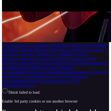
@yago.gonalves13
Analisamos a falta de recursos de acessibilidade
em Hollow Knight: Silksong, destacando a ausência de ajustes de
interface e controles. Link do texto completo no Voxel:
https://www.tecmundo.com.br/voxel/502357-hollow-knight-
silksong-e-lindo-mas-decepciona-em-quesito-importante-analise-de-
acessibilidade.htm #HollowKnight #Silksong
#AcessibilidadeNosJogos #JogosIndie #Metroidvania #TeamCherry
#BaixaVisão #JogabilidadeInclusiva #JogosParaTodos
#AcessibilidadeDigital #JogosSemLimites #PCD
#InclusãoNosGames
Tiktok failed to load.
Enable 3rd party cookies or use another browser