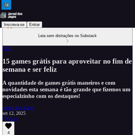
Inscreva-se
Entrar
Leia sem distrações no Substack
DLC
15 games grátis para aproveitar no fim de
semana e ser feliz
A quantidade de games grátis maneiros e com
novidades esta semana é tão grande que fizemos um
especialzinho com os destaques!
Jornal dos Jogos
set 12, 2025
Ouça
4