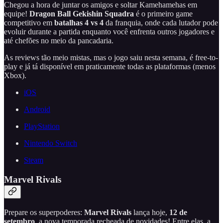
Chegou a hora de juntar os amigos e soltar Kamehamehas em
equipe!
Dragon Ball Gekishin Squadra
é o primeiro game
competitivo em
batalhas 4 vs 4
da franquia, onde cada lutador pode
evoluir durante a partida enquanto você enfrenta outros jogadores e
até chefões no meio da pancadaria.
As reviews tão meio mistas, mas o jogo saiu nesta semana, é free-to-
play e já tá disponível em praticamente todas as plataformas (menos
Xbox).
iOS
Android
PlayStation
Nintendo Switch
Steam
Marvel Rivals
Prepare os superpoderes:
Marvel Rivals
lança hoje,
12 de
setembro
, a nova temporada recheada de novidades! Entre elas, a