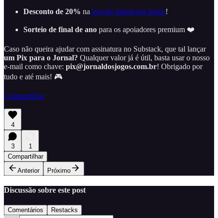
Desconto de 20%
na
loja do Jornal dos Jogos
!
Sorteio de final de ano
para os apoiadores premium ❤️
Caso não queira ajudar com assinatura no Substack, que tal lançar
um Pix para o Jornal?
Qualquer valor já é útil, basta usar o nosso
e-mail como chave:
pix@jornaldosjogos.com.br
! Obrigado por
tudo e até mais! 🎮
Compartilhar
4
3
1
Compartilhar
Anterior
Próximo
Discussão sobre este post
Comentários
Restacks