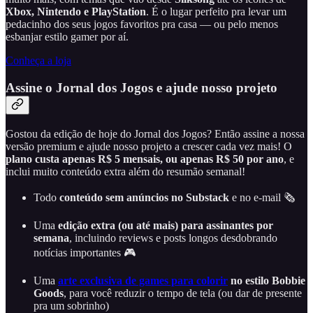
Xbox, Nintendo e PlayStation
. É o lugar perfeito pra levar um
pedacinho dos seus jogos favoritos pra casa — ou pelo menos
esbanjar estilo gamer por aí.
Conheça a loja
Assine o Jornal dos Jogos e ajude nosso projeto
Gostou da edição de hoje do Jornal dos Jogos? Então assine a nossa
versão premium e ajude nosso projeto a crescer cada vez mais! O
plano custa apenas R$ 5 mensais, ou apenas R$ 50 por ano
, e
inclui muito conteúdo extra além do resumão semanal!
Todo
conteúdo sem anúncios no Substack
e no e-mail 🗞️
Uma
edição extra (ou até mais) para assinantes por
semana
, incluindo reviews e posts longos desdobrando
notícias importantes 🎮
Uma
arte exclusiva de games para colorir
no estilo Bobbie
Goods
, para você reduzir o tempo de tela (ou dar de presente
pra um sobrinho)