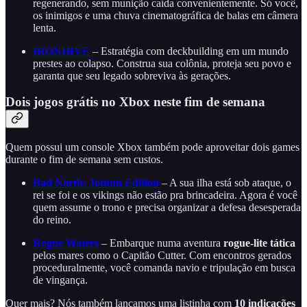
regenerando, sem munição caída convenientemente. Só você,
os inimigos e uma chuva cinematográfica de balas em câmera
lenta.
IRONHIVE
– Estratégia com deckbuilding em um mundo
prestes ao colapso. Construa sua colônia, proteja seu povo e
garanta que seu legado sobreviva às gerações.
Dois jogos grátis no Xbox neste fim de semana
Quem possui um console Xbox também pode aproveitar dois games
durante o fim de semana sem custos.
Bad North: Jotunn Edition
– A sua ilha está sob ataque, o
rei se foi e os vikings não estão pra brincadeira. Agora é você
quem assume o trono e precisa organizar a defesa desesperada
do reino.
Rogue Waters
– Embarque numa aventura
rogue-lite tática
pelos mares como o Capitão Cutter. Com encontros gerados
proceduralmente, você comanda navio e tripulação em busca
de vingança.
Quer mais? Nós também lançamos uma listinha com
10 indicações