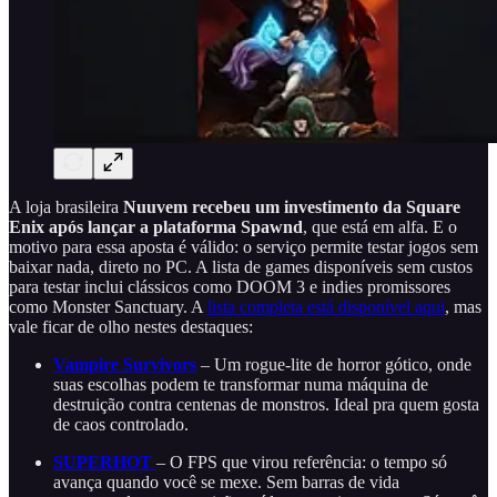
A loja brasileira
Nuuvem recebeu um investimento da Square
Enix após lançar a plataforma Spawnd
, que está em alfa. E o
motivo para essa aposta é válido: o serviço permite testar jogos sem
baixar nada, direto no PC. A lista de games disponíveis sem custos
para testar inclui clássicos como DOOM 3 e indies promissores
como Monster Sanctuary. A
lista completa está disponível aqui
, mas
vale ficar de olho nestes destaques:
Vampire Survivors
– Um rogue-lite de horror gótico, onde
suas escolhas podem te transformar numa máquina de
destruição contra centenas de monstros. Ideal pra quem gosta
de caos controlado.
SUPERHOT
– O FPS que virou referência: o tempo só
avança quando você se mexe. Sem barras de vida