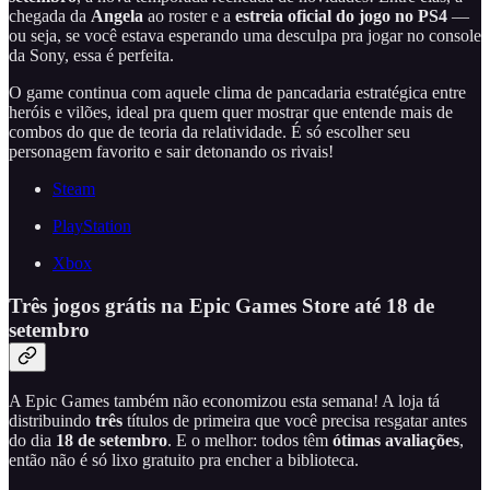
chegada da
Angela
ao roster e a
estreia oficial do jogo no PS4
—
ou seja, se você estava esperando uma desculpa pra jogar no console
da Sony, essa é perfeita.
O game continua com aquele clima de pancadaria estratégica entre
heróis e vilões, ideal pra quem quer mostrar que entende mais de
combos do que de teoria da relatividade. É só escolher seu
personagem favorito e sair detonando os rivais!
Steam
PlayStation
Xbox
Três jogos grátis na Epic Games Store até 18 de
setembro
A Epic Games também não economizou esta semana! A loja tá
distribuindo
três
títulos de primeira que você precisa resgatar antes
do dia
18 de setembro
. E o melhor: todos têm
ótimas avaliações
,
então não é só lixo gratuito pra encher a biblioteca.