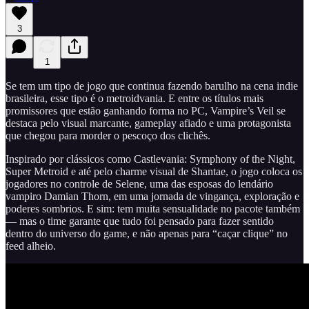
3
1
Se tem um tipo de jogo que continua fazendo barulho na cena indie
brasileira, esse tipo é o metroidvania. E entre os títulos mais
promissores que estão ganhando forma no PC, Vampire’s Veil se
destaca pelo visual marcante, gameplay afiado e uma protagonista
que chegou para morder o pescoço dos clichês.
Inspirado por clássicos como Castlevania: Symphony of the Night,
Super Metroid e até pelo charme visual de Shantae, o jogo coloca os
jogadores no controle de Selene, uma das esposas do lendário
vampiro Damian Thorn, em uma jornada de vingança, exploração e
poderes sombrios. E sim: tem muita sensualidade no pacote também
— mas o time garante que tudo foi pensado para fazer sentido
dentro do universo do game, e não apenas para “caçar clique” no
feed alheio.