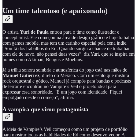
Um time talentoso (e apaixonado)
O artista
Yuri de Paula
entrou para o time como ilustrador e
concept artist. Ele começou na área de design gráfico e hoje trabalha
com games mobile, mas tem um carinho especial pela cena indie.
“Sou fã dos trabalhos do Ed. Quando surgiu a chance de trabalhar
com ele de novo, não pensei duas vezes”, diz Yuri, que se inspira em
nomes como Akiman, Bengus e Moebius.
Já a trilha sonora sombria e atmosférica do jogo está nas mãos de
Manuel Gutiérrez
, direto do México. Com um estilo que mistura
rock orquestral e gótico, Manuel já compôs para bandas e podcasts
de terror e encontrou no Vampire’s Veil o projeto ideal para
expressar essa sonoridade. “É um jogo com identidade. Fiquei
empolgado desde o começo”, afirma.
A vampira que virou protagonista
A ideia de Vampire’s Veil começou como um projeto de portfólio
para mostrar todas as habilidades de Ed como desenvolvedor. A