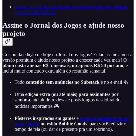
RoboGAL: Como três brasileiros estão criando sua própria
versão de Mega Man
Assine o Jornal dos Jogos e ajude nosso
projeto
Gostou da edição de hoje do Jornal dos Jogos? Então assine a nossa
versão premium e ajude nosso projeto a crescer cada vez mais! O
plano custa apenas R$ 5 mensais, ou apenas R$ 50 por ano
, e
inclui muito conteúdo extra além do resumão semanal!
Todo
conteúdo sem anúncios no Substack
e no e-mail 🗞️
Uma
edição extra (ou até mais) para assinantes por
semana
, incluindo reviews e posts longos desdobrando
notícias importantes 🎮
Pôsteres inspirados em games
e
acesso à galeria de artes
para colorir
no estilo Bobbie Goods
, para você reduzir o
tempo de tela (ou dar de presente pra um sobrinho).