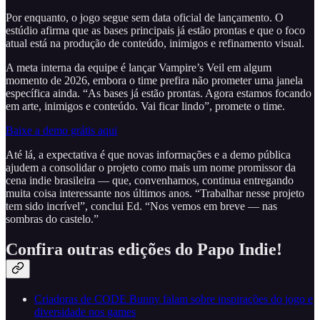
Por enquanto, o jogo segue sem data oficial de lançamento. O
estúdio afirma que as bases principais já estão prontas e que o foco
atual está na produção de conteúdo, inimigos e refinamento visual.
A meta interna da equipe é lançar Vampire’s Veil em algum
momento de 2026, embora o time prefira não prometer uma janela
específica ainda. “As bases já estão prontas. Agora estamos focando
em arte, inimigos e conteúdo. Vai ficar lindo”, promete o time.
Baixe a demo grátis aqui
Até lá, a expectativa é que novas informações e a demo pública
ajudem a consolidar o projeto como mais um nome promissor da
cena indie brasileira — que, convenhamos, continua entregando
muita coisa interessante nos últimos anos. “Trabalhar nesse projeto
tem sido incrível”, conclui Ed. “Nos vemos em breve — nas
sombras do castelo.”
Confira outras edições do Papo Indie!
Criadoras de CODE Bunny falam sobre inspirações do jogo e
diversidade nos games