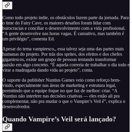
Como todo projeto indie, os obstáculos fazem parte da jornada. Para
o time do Fairy Cave, os maiores desafios foram lidar com
burocracias e conciliar o desenvolvimento com a vida profissional.
“A gente desenvolve nas horas vagas. É cansativo, mas também é
um privilégio”, comenta Ed.
Apesar do tema vampiresco,, essa talvez seja uma das partes mais
humanas do projeto. Por trás dos sprites, dos efeitos e dos chefes
gigantescos, existe um grupo de pessoas tentando transformar
paixão em algo concreto. “É aquela correria de trabalhar o dia todo e
virar a madrugada dando vida ao projeto”, conta.
O suporte da publisher Nuntius Games veio como reforço bem-
vindo, especialmente nas áreas de marketing e estrutura legal,
permitindo que a equipe foque no que faz de melhor: criar. “A
Nuntius não interfere nas decisões criativas — eles estão ali pra
complementar, não pra mudar o que o Vampire’s Veil é”, explica o
desenvolvedor.
Quando Vampire’s Veil será lançado?