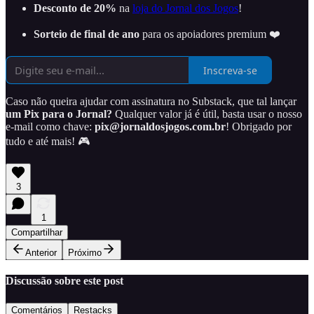
Desconto de 20%
na
loja do Jornal dos Jogos
!
Sorteio de final de ano
para os apoiadores premium ❤️
Inscreva-se
Caso não queira ajudar com assinatura no Substack, que tal lançar
um Pix para o Jornal?
Qualquer valor já é útil, basta usar o nosso
e-mail como chave:
pix@jornaldosjogos.com.br
! Obrigado por
tudo e até mais! 🎮
3
1
Compartilhar
Anterior
Próximo
Discussão sobre este post
Comentários
Restacks