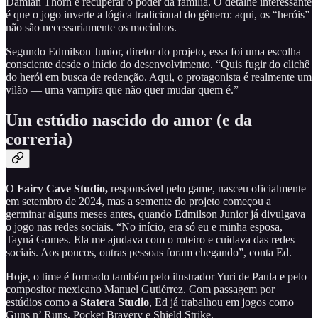
Damian Thorn e recuperar o poder da família. O detalhe interessante
é que o jogo inverte a lógica tradicional do gênero: aqui, os “heróis”
não são necessariamente os mocinhos.
Segundo Edmilson Junior, diretor do projeto, essa foi uma escolha
consciente desde o início do desenvolvimento. “Quis fugir do clichê
do herói em busca de redenção. Aqui, o protagonista é realmente um
vilão — uma vampira que não quer mudar quem é.”
Um estúdio nascido do amor (e da
correria)
O
Fairy Cave Studio,
responsável pelo game, nasceu oficialmente
em setembro de 2024, mas a semente do projeto começou a
germinar alguns meses antes, quando Edmilson Junior já divulgava
o jogo nas redes sociais. “No início, era só eu e minha esposa,
Tayná Gomes. Ela me ajudava com o roteiro e cuidava das redes
sociais. Aos poucos, outras pessoas foram chegando”, conta Ed.
Hoje, o time é formado também pelo ilustrador Yuri de Paula e pelo
compositor mexicano Manuel Gutiérrez. Com passagem por
estúdios como a
Statera Studio
, Ed já trabalhou em jogos como
Guns n’ Runs, Pocket Bravery e Shield Strike.